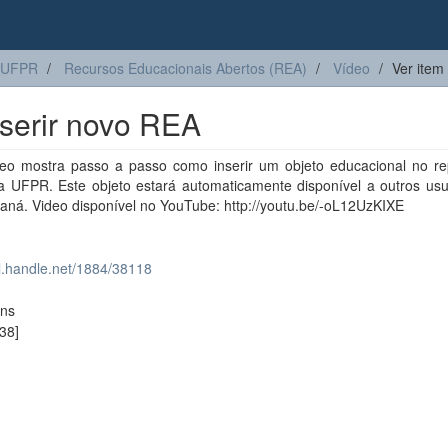
 UFPR
Recursos Educacionais Abertos (REA)
Vídeo
Ver item
serir novo REA
deo mostra passo a passo como inserir um objeto educacional no rep
da UFPR. Este objeto estará automaticamente disponível a outros usu
aná. Video disponível no YouTube: http://youtu.be/-oL12UzKIXE
dl.handle.net/1884/38118
ons
38]