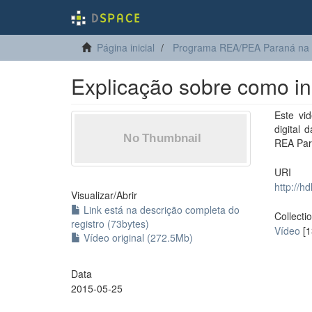
Página inicial
Programa REA/PEA Paraná na
Explicação sobre como in
Este vi
digital 
REA Par
URI
http://h
Visualizar/
Abrir
Link está na descrição completa do
Collecti
registro (73bytes)
Vídeo
[1
Vídeo original (272.5Mb)
Data
2015-05-25