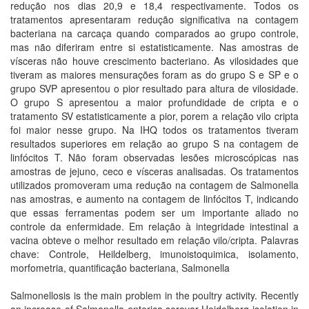
redução nos dias 20,9 e 18,4 respectivamente. Todos os
tratamentos apresentaram redução significativa na contagem
bacteriana na carcaça quando comparados ao grupo controle,
mas não diferiram entre si estatisticamente. Nas amostras de
vísceras não houve crescimento bacteriano. As vilosidades que
tiveram as maiores mensurações foram as do grupo S e SP e o
grupo SVP apresentou o pior resultado para altura de vilosidade.
O grupo S apresentou a maior profundidade de cripta e o
tratamento SV estatisticamente a pior, porem a relação vilo cripta
foi maior nesse grupo. Na IHQ todos os tratamentos tiveram
resultados superiores em relação ao grupo S na contagem de
linfócitos T. Não foram observadas lesões microscópicas nas
amostras de jejuno, ceco e vísceras analisadas. Os tratamentos
utilizados promoveram uma redução na contagem de Salmonella
nas amostras, e aumento na contagem de linfócitos T, indicando
que essas ferramentas podem ser um importante aliado no
controle da enfermidade. Em relação à integridade intestinal a
vacina obteve o melhor resultado em relação vilo/cripta. Palavras
chave: Controle, Heildelberg, imunoistoquimica, isolamento,
morfometria, quantificação bacteriana, Salmonella
Salmonellosis is the main problem in the poultry activity. Recently