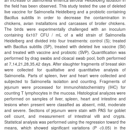
an increase of Salmonella enterica serovar Heidelberg isolation in
the field has been observed. This study tested the use of deleted
live vaccine for Salmonella Heidelberg and a probiotic containing
Bacillus subtilis in order to decrease the contamination in
chickens, avian installations and carcasses of broiler chickens.
The birds were experimentally challenged with an inoculum
containing 6x107 CFU / mL of a wild strain of Salmonella
Heidelberg and divided into four treatments: control (S); treated
with Bacillus subtilis (SP), treated with deleted live vaccine (SV)
and treated with vaccine and probiotic (SVP). Quantification was
performed by drag swabs and cloacal swab pool, both performed
at 7,14,21,28,35,42 days. After slaughter fragments of breast skin
were collected for qualitative and quantitative analysis of
Salmonella. Parts of spleen, liver and heart were collected and
subjected to Salmonella isolation and counting. Fragments of
jejunum were processed for immunohistochemistry (IHC) for
counting T lymphocytes in the mucosa. Histological analyzes were
performed on samples of liver, spleen, heart and intestine and
lesions when present were classified as absent, mild, moderate
and severe. Sections of jejunum were stain with PAS for goblet
cell count, and measurement of intestinal villi and crypts.
Statistical analysis was performed using the regression toward the
means, which showed significant variations (P <0.05) in the