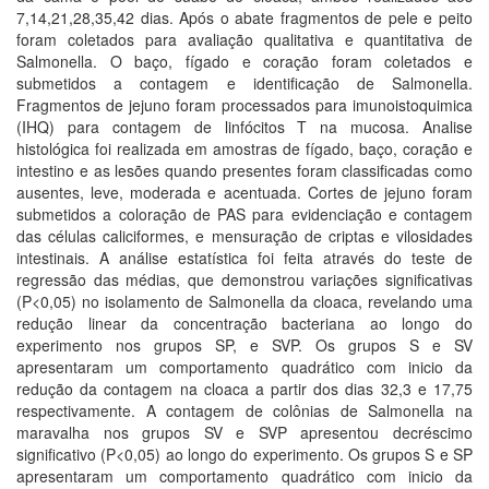
7,14,21,28,35,42 dias. Após o abate fragmentos de pele e peito
foram coletados para avaliação qualitativa e quantitativa de
Salmonella. O baço, fígado e coração foram coletados e
submetidos a contagem e identificação de Salmonella.
Fragmentos de jejuno foram processados para imunoistoquimica
(IHQ) para contagem de linfócitos T na mucosa. Analise
histológica foi realizada em amostras de fígado, baço, coração e
intestino e as lesões quando presentes foram classificadas como
ausentes, leve, moderada e acentuada. Cortes de jejuno foram
submetidos a coloração de PAS para evidenciação e contagem
das células caliciformes, e mensuração de criptas e vilosidades
intestinais. A análise estatística foi feita através do teste de
regressão das médias, que demonstrou variações significativas
(P<0,05) no isolamento de Salmonella da cloaca, revelando uma
redução linear da concentração bacteriana ao longo do
experimento nos grupos SP, e SVP. Os grupos S e SV
apresentaram um comportamento quadrático com inicio da
redução da contagem na cloaca a partir dos dias 32,3 e 17,75
respectivamente. A contagem de colônias de Salmonella na
maravalha nos grupos SV e SVP apresentou decréscimo
significativo (P<0,05) ao longo do experimento. Os grupos S e SP
apresentaram um comportamento quadrático com inicio da