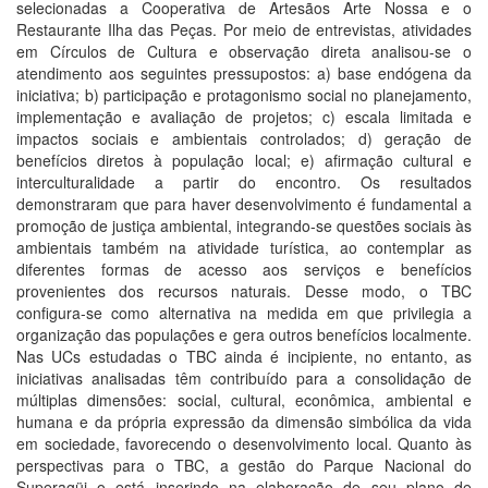
selecionadas a Cooperativa de Artesãos Arte Nossa e o
Restaurante Ilha das Peças. Por meio de entrevistas, atividades
em Círculos de Cultura e observação direta analisou-se o
atendimento aos seguintes pressupostos: a) base endógena da
iniciativa; b) participação e protagonismo social no planejamento,
implementação e avaliação de projetos; c) escala limitada e
impactos sociais e ambientais controlados; d) geração de
benefícios diretos à população local; e) afirmação cultural e
interculturalidade a partir do encontro. Os resultados
demonstraram que para haver desenvolvimento é fundamental a
promoção de justiça ambiental, integrando-se questões sociais às
ambientais também na atividade turística, ao contemplar as
diferentes formas de acesso aos serviços e benefícios
provenientes dos recursos naturais. Desse modo, o TBC
configura-se como alternativa na medida em que privilegia a
organização das populações e gera outros benefícios localmente.
Nas UCs estudadas o TBC ainda é incipiente, no entanto, as
iniciativas analisadas têm contribuído para a consolidação de
múltiplas dimensões: social, cultural, econômica, ambiental e
humana e da própria expressão da dimensão simbólica da vida
em sociedade, favorecendo o desenvolvimento local. Quanto às
perspectivas para o TBC, a gestão do Parque Nacional do
Superagüi o está inserindo na elaboração de seu plano de