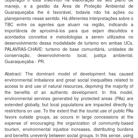
manejo, e a gestão da Área de Proteção Ambiental de
Guaraqueçaba lhe é favorável, todavia não há ações ou
planejamento nesse sentido. Há diferentes interpretações sobre o
TBC entre os agentes que atuam na região, indicando a
importância de aproximá-los para que sejam discutidos e
acordados conceitos e metodologias a serem utilizados no
desenvolvimento dessa modalidade de turismo em ambas UCs.
PALAVRAS-CHAVE: turismo de base comunitária, unidades de
conservação, desenvolvimento local, justiça ambiental,
Guaraqueçaba - PR.
Abstract: The dominant model of development has caused
environmental imbalance and great social inequalities related to
access to and use of natural resources, depriving the majority of
the benefits of an authentic development. In this model,
environmental services generated by protected areas (PAs) are
extended globally, but local populations are impacted directly by
restrictions on use. To the extent that the tourist use of public PAs
favors outside groups, as occurs in large concessions at the
expense of encouraging the organization of community-based
tourism, environmental injustice increases, distributing burdens
and benefits unevenly between social groups. In this sense, using