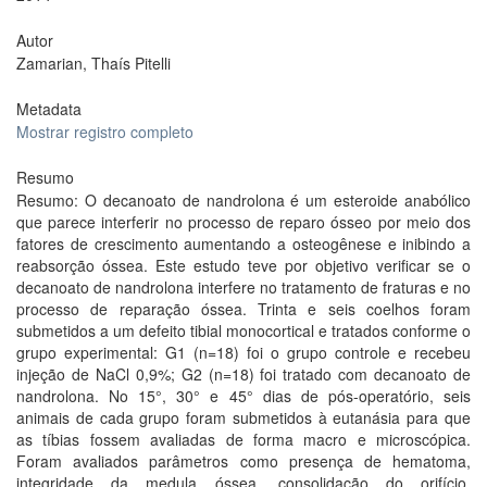
Autor
Zamarian, Thaís Pitelli
Metadata
Mostrar registro completo
Resumo
Resumo: O decanoato de nandrolona é um esteroide anabólico
que parece interferir no processo de reparo ósseo por meio dos
fatores de crescimento aumentando a osteogênese e inibindo a
reabsorção óssea. Este estudo teve por objetivo verificar se o
decanoato de nandrolona interfere no tratamento de fraturas e no
processo de reparação óssea. Trinta e seis coelhos foram
submetidos a um defeito tibial monocortical e tratados conforme o
grupo experimental: G1 (n=18) foi o grupo controle e recebeu
injeção de NaCl 0,9%; G2 (n=18) foi tratado com decanoato de
nandrolona. No 15°, 30° e 45° dias de pós-operatório, seis
animais de cada grupo foram submetidos à eutanásia para que
as tíbias fossem avaliadas de forma macro e microscópica.
Foram avaliados parâmetros como presença de hematoma,
integridade da medula óssea, consolidação do orifício,