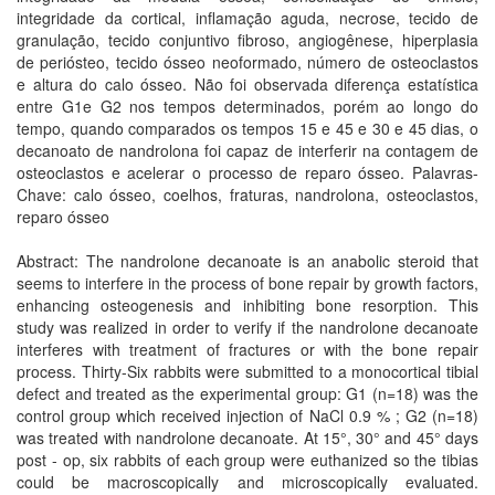
integridade da cortical, inflamação aguda, necrose, tecido de
granulação, tecido conjuntivo fibroso, angiogênese, hiperplasia
de periósteo, tecido ósseo neoformado, número de osteoclastos
e altura do calo ósseo. Não foi observada diferença estatística
entre G1e G2 nos tempos determinados, porém ao longo do
tempo, quando comparados os tempos 15 e 45 e 30 e 45 dias, o
decanoato de nandrolona foi capaz de interferir na contagem de
osteoclastos e acelerar o processo de reparo ósseo. Palavras-
Chave: calo ósseo, coelhos, fraturas, nandrolona, osteoclastos,
reparo ósseo
Abstract: The nandrolone decanoate is an anabolic steroid that
seems to interfere in the process of bone repair by growth factors,
enhancing osteogenesis and inhibiting bone resorption. This
study was realized in order to verify if the nandrolone decanoate
interferes with treatment of fractures or with the bone repair
process. Thirty-Six rabbits were submitted to a monocortical tibial
defect and treated as the experimental group: G1 (n=18) was the
control group which received injection of NaCl 0.9 % ; G2 (n=18)
was treated with nandrolone decanoate. At 15°, 30° and 45° days
post - op, six rabbits of each group were euthanized so the tibias
could be macroscopically and microscopically evaluated.