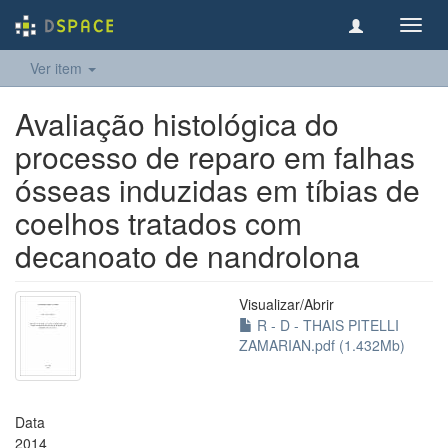
Toggl
navig
Ver item
Avaliação histológica do
processo de reparo em falhas
ósseas induzidas em tíbias de
coelhos tratados com
decanoato de nandrolona
Visualizar/
Abrir
R - D - THAIS PITELLI
ZAMARIAN.pdf (1.432Mb)
Data
2014