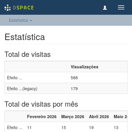
Toggl
navig
Estatística
Estatística
Total de visitas
Visualizações
Efeito ...
588
Efeito ...(legacy)
179
Total de visitas por mês
Fevereiro 2026
Março 2026
Abril 2026
Maio 202
Efeito ...
11
15
19
13