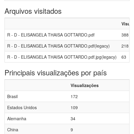
Arquivos visitados
Visua
R - D - ELISANGELA THAISA GOTTARDO.pdf
388
R - D - ELISANGELA THAISA GOTTARDO.pdf(legacy)
218
R - D - ELISANGELA THAISA GOTTARDO.pdf.jpg(legacy)
63
Principais visualizações por país
Visualizações
Brasil
172
Estados Unidos
109
Alemanha
34
China
9