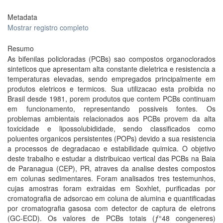
Metadata
Mostrar registro completo
Resumo
As bifenilas policloradas (PCBs) sao compostos organoclorados
sinteticos que apresentam alta constante dieletrica e resistencia a
temperaturas elevadas, sendo empregados principalmente em
produtos eletricos e termicos. Sua utilizacao esta proibida no
Brasil desde 1981, porem produtos que contem PCBs continuam
em funcionamento, representando possiveis fontes. Os
problemas ambientais relacionados aos PCBs provem da alta
toxicidade e lipossolubididade, sendo classificados como
poluentes organicos persistentes (POPs) devido a sua resistencia
a processos de degradacao e estabilidade quimica. O objetivo
deste trabalho e estudar a distribuicao vertical das PCBs na Baia
de Paranagua (CEP), PR, atraves da analise destes compostos
em colunas sedimentares. Foram analisados tres testemunhos,
cujas amostras foram extraidas em Soxhlet, purificadas por
cromatografia de adsorcao em coluna de alumina e quantificadas
por cromatografia gasosa com detector de captura de eletrons
(GC-ECD). Os valores de PCBs totais (ƒ°48 congeneres)