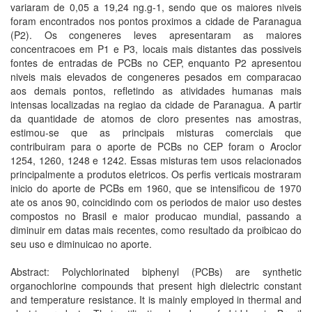
variaram de 0,05 a 19,24 ng.g-1, sendo que os maiores niveis
foram encontrados nos pontos proximos a cidade de Paranagua
(P2). Os congeneres leves apresentaram as maiores
concentracoes em P1 e P3, locais mais distantes das possiveis
fontes de entradas de PCBs no CEP, enquanto P2 apresentou
niveis mais elevados de congeneres pesados em comparacao
aos demais pontos, refletindo as atividades humanas mais
intensas localizadas na regiao da cidade de Paranagua. A partir
da quantidade de atomos de cloro presentes nas amostras,
estimou-se que as principais misturas comerciais que
contribuiram para o aporte de PCBs no CEP foram o Aroclor
1254, 1260, 1248 e 1242. Essas misturas tem usos relacionados
principalmente a produtos eletricos. Os perfis verticais mostraram
inicio do aporte de PCBs em 1960, que se intensificou de 1970
ate os anos 90, coincidindo com os periodos de maior uso destes
compostos no Brasil e maior producao mundial, passando a
diminuir em datas mais recentes, como resultado da proibicao do
seu uso e diminuicao no aporte.
Abstract: Polychlorinated biphenyl (PCBs) are synthetic
organochlorine compounds that present high dielectric constant
and temperature resistance. It is mainly employed in thermal and