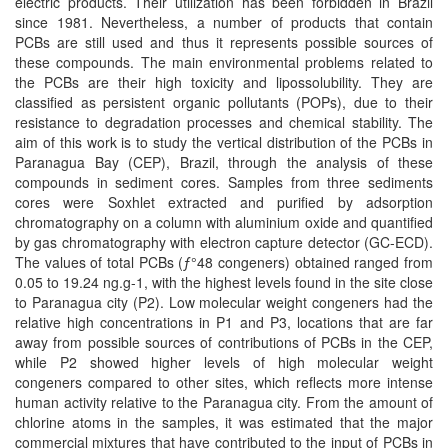
electric products. Their utilization has been forbidden in Brazil
since 1981. Nevertheless, a number of products that contain
PCBs are still used and thus it represents possible sources of
these compounds. The main environmental problems related to
the PCBs are their high toxicity and lipossolubility. They are
classified as persistent organic pollutants (POPs), due to their
resistance to degradation processes and chemical stability. The
aim of this work is to study the vertical distribution of the PCBs in
Paranagua Bay (CEP), Brazil, through the analysis of these
compounds in sediment cores. Samples from three sediments
cores were Soxhlet extracted and purified by adsorption
chromatography on a column with aluminium oxide and quantified
by gas chromatography with electron capture detector (GC-ECD).
The values of total PCBs (ƒ°48 congeners) obtained ranged from
0.05 to 19.24 ng.g-1, with the highest levels found in the site close
to Paranagua city (P2). Low molecular weight congeners had the
relative high concentrations in P1 and P3, locations that are far
away from possible sources of contributions of PCBs in the CEP,
while P2 showed higher levels of high molecular weight
congeners compared to other sites, which reflects more intense
human activity relative to the Paranagua city. From the amount of
chlorine atoms in the samples, it was estimated that the major
commercial mixtures that have contributed to the input of PCBs in