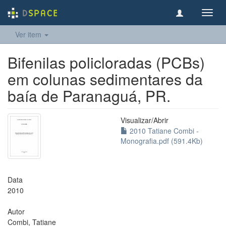
Toggl
navig
Ver item
Bifenilas policloradas (PCBs)
em colunas sedimentares da
baía de Paranaguá, PR.
Visualizar/
Abrir
2010 Tatiane Combi -
Monografia.pdf (591.4Kb)
Data
2010
Autor
Combi, Tatiane