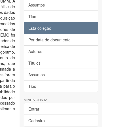
 MUMM. A
Assuntos
álise de
os dados
Tipo
aquisição
 medidas
Esta coleção
lores de
 EMQ foi
Por data do documento
dados de
érica de
Autores
goritmo,
ento da
Títulos
ens, que
timada a
dos foram
Assuntos
partir da
la para o
Tipo
bilidade
ados por
MINHA CONTA
rocessado
stimar a
Entrar
Cadastro