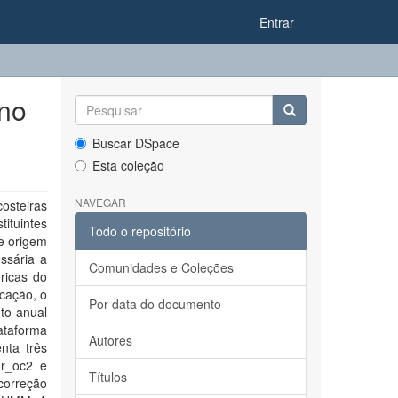
Entrar
ino
Buscar DSpace
Esta coleção
NAVEGAR
osteiras
ituintes
Todo o repositório
e origem
essária a
Comunidades e Coleções
ricas do
cação, o
Por data do documento
to anual
ataforma
Autores
nta três
or_oc2 e
Títulos
correção