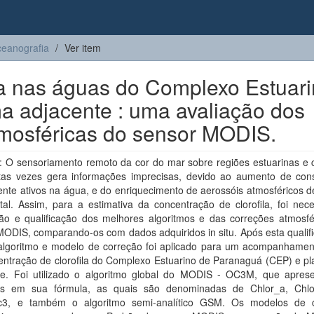
eanografia
Ver item
a a nas águas do Complexo Estuar
a adjacente : uma avaliação dos
tmosféricas do sensor MODIS.
 O sensoriamento remoto da cor do mar sobre regiões estuarinas e c
tas vezes gera informações imprecisas, devido ao aumento de const
nte ativos na água, e do enriquecimento de aerossóis atmosféricos d
tal. Assim, para a estimativa da concentração de clorofila, foi nec
ação e qualificação dos melhores algoritmos e das correções atmosfé
ODIS, comparando-os com dados adquiridos in situ. Após esta qualifi
algoritmo e modelo de correção foi aplicado para um acompanhamen
entração de clorofila do Complexo Estuarino de Paranaguá (CEP) e pl
te. Foi utilizado o algoritmo global do MODIS - OC3M, que aprese
es em sua fórmula, as quais são denominadas de Chlor_a, Chl
c3, e também o algoritmo semi-analítico GSM. Os modelos de 