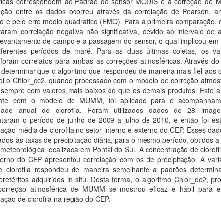
ricas correspondem ao Padrão do sensor MODIS e a correção de
ção entre os dados ocorreu através da correlação de Pearson, an
ão e pelo erro médio quadrático (EMQ). Para a primeira comparação, 
aram correlação negativa não significativa, devido ao intervalo de 
 levantamento de campo e a passagem do sensor, o qual implicou em
iferentes períodos de maré. Para as duas últimas coletas, os va
a foram correlatos para ambas as correções atmosféricas. Através do
 determinar que o algoritmo que respondeu de maneira mais fiel aos 
oi o Chlor_oc2, quando processado com o modelo de correção atmosf
empre com valores mais baixos do que os demais produtos. Este al
ente com o modelo de MUMM, foi aplicado para o acompanham
lidade anual de clorofila. Foram utilizados dados de 28 imag
ntaram o período de junho de 2009 a julho de 2010, e então foi es
ação média de clorofila no setor interno e externo do CEP. Esses da
ados às taxas de precipitação diária, para o mesmo período, obtidos a 
meteorológica localizada em Pontal do Sul. A concentração de clorofi
nterno do CEP apresentou correlação com os de precipitação. A varia
e clorofila respondeu de maneira semelhante a padrões determin
pretéritos adquiridos in situ. Desta forma, o algoritmo Chlor_oc2, p
orreção atmosférica de MUMM se mostrou eficaz e hábil para e
ação de clorofila na região do CEP.