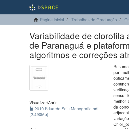
Página inicial
Trabalhos de Graduação
Oc
Variabilidade de clorofil
de Paranaguá e plataform
algoritmos e correções a
Resumo:
por mui
opticame
continen
verific
sensor M
melhor 
Visualizar/
Abrir
da conc
2010 Eduardo Sein Monografia.pdf
adjacen
(2.490Mb)
variaçõ
Chlor_o