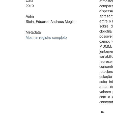
Data
atmosfé
2010
compara
dispers
apresent
Autor
entre o
Stein, Eduardo Andreus Meglin
sobre d
clorofil
Metadata
possível
Mostrar registro completo
campo f
MUMM, s
juntam
variabi
represe
concentr
relacion
estação 
setor i
anual d
valores 
com a c
concentr
URI