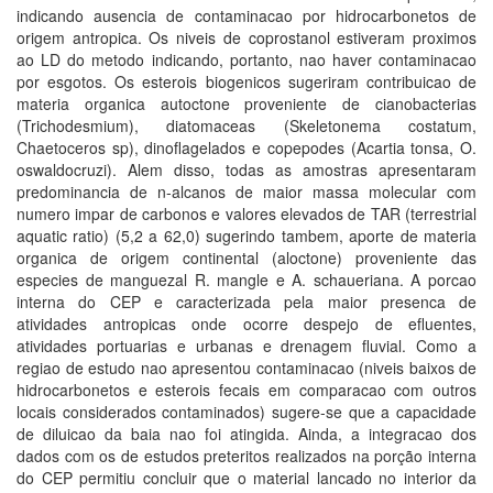
indicando ausencia de contaminacao por hidrocarbonetos de
origem antropica. Os niveis de coprostanol estiveram proximos
ao LD do metodo indicando, portanto, nao haver contaminacao
por esgotos. Os esterois biogenicos sugeriram contribuicao de
materia organica autoctone proveniente de cianobacterias
(Trichodesmium), diatomaceas (Skeletonema costatum,
Chaetoceros sp), dinoflagelados e copepodes (Acartia tonsa, O.
oswaldocruzi). Alem disso, todas as amostras apresentaram
predominancia de n-alcanos de maior massa molecular com
numero impar de carbonos e valores elevados de TAR (terrestrial
aquatic ratio) (5,2 a 62,0) sugerindo tambem, aporte de materia
organica de origem continental (aloctone) proveniente das
especies de manguezal R. mangle e A. schaueriana. A porcao
interna do CEP e caracterizada pela maior presenca de
atividades antropicas onde ocorre despejo de efluentes,
atividades portuarias e urbanas e drenagem fluvial. Como a
regiao de estudo nao apresentou contaminacao (niveis baixos de
hidrocarbonetos e esterois fecais em comparacao com outros
locais considerados contaminados) sugere-se que a capacidade
de diluicao da baia nao foi atingida. Ainda, a integracao dos
dados com os de estudos preteritos realizados na porção interna
do CEP permitiu concluir que o material lancado no interior da