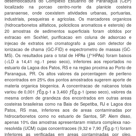
desembocadura do Complexo Estuarino de Paranagua (CEP)
localizado na porcao centro-norte da planicie costeira
paranaense, onde coexistem atividades urbanas, portuarias,
industriais, pesqueiras e agricolas. Os marcadores organicos
(hidrocarbonetos alifaticos, policiclicos aromaticos e esterois) de
20 amostras de sedimentos superficiais foram obtidos por
extracao em Soxhlet, purificacao em coluna de adsorcao e
injecao de extratos em cromatografo a gas com detector de
ionizacao de chama (GC-FID) e espectrometro de massas (GC-
MS). Os resultados para o total de HPAs (ƒ°HPAs) foram baixos
(<LD a 14,41 ng.-1 peso seco), inferiores aos reportados no
estuario da Lagoa dos Patos, RS e na regiao proxima ao Porto de
Paranagua, PR. Os altos valores da porcentagem de perileno
encontrados em 25% dos pontos amostrados sugerem aporte de
materia organica biogenica. A concentracao de nalcanos totais
variou de 0,001 ƒÊg.g-1 a 3,460 ƒÊg.g-1 (peso seco), valores da
mesma ordem de grandeza dos encontrados em outras areas
costeiras brasileiras como na Baia de Sepetiba, RJ e Lagoa dos
Patos, RS mas, inferiores aos de areas contaminadas por
hidrocarbonetos como no estuario de Santos, SP. Alem disso,
apenas 10% das amostras apresentaram mistura complexa nao-
resolvida (UCM) cujas concentracoes (9,32 e 7,90 ƒÊg.g-1) foram
inferiores as verificadas em areas contaminadas por oleo,