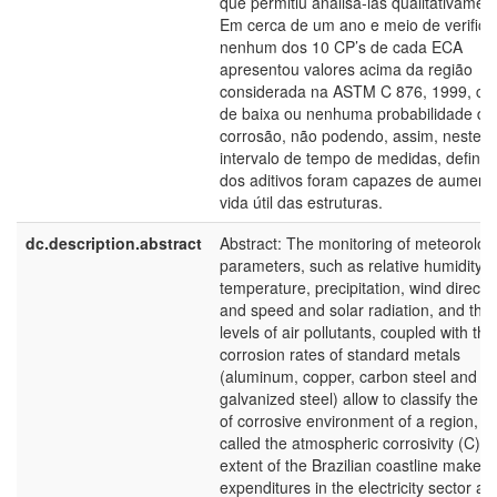
que permitiu analisá-las qualitativamen
Em cerca de um ano e meio de verifica
nenhum dos 10 CP’s de cada ECA
apresentou valores acima da região
considerada na ASTM C 876, 1999, c
de baixa ou nenhuma probabilidade de
corrosão, não podendo, assim, neste
intervalo de tempo de medidas, definir 
dos aditivos foram capazes de aumenta
vida útil das estruturas.
dc.description.abstract
Abstract: The monitoring of meteorologi
parameters, such as relative humidity, a
temperature, precipitation, wind directi
and speed and solar radiation, and the
levels of air pollutants, coupled with the
corrosion rates of standard metals
(aluminum, copper, carbon steel and
galvanized steel) allow to classify the 
of corrosive environment of a region, a
called the atmospheric corrosivity (C). 
extent of the Brazilian coastline makes
expenditures in the electricity sector an