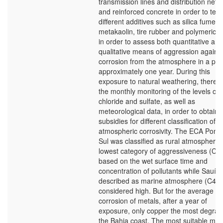
transmission lines and distribution netw
and reinforced concrete in order to test
different additives such as silica fume,
metakaolin, tire rubber and polymeric fi
in order to assess both quantitative and
qualitative means of aggression agains
corrosion from the atmosphere in a per
approximately one year. During this
exposure to natural weathering, there 
the monthly monitoring of the levels of
chloride and sulfate, as well as
meteorological data, in order to obtain
subsidies for different classification of
atmospheric corrosivity. The ECA Ponta
Sul was classified as rural atmosphere,
lowest category of aggressiveness (C1)
based on the wet surface time and
concentration of pollutants while Sauíp
described as marine atmosphere (C4),
considered high. But for the average ra
corrosion of metals, after a year of
exposure, only copper the most degrad
the Bahia coast. The most suitable mate