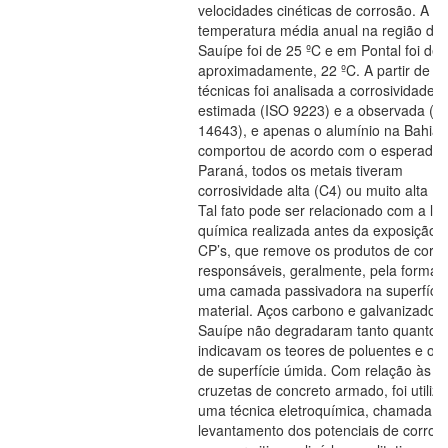
velocidades cinéticas de corrosão. A
temperatura média anual na região de
Sauípe foi de 25 ºC e em Pontal foi de,
aproximadamente, 22 ºC. A partir de 
técnicas foi analisada a corrosividade
estimada (ISO 9223) e a observada (
14643), e apenas o alumínio na Bahia 
comportou de acordo com o esperado.
Paraná, todos os metais tiveram
corrosividade alta (C4) ou muito alta (C
Tal fato pode ser relacionado com a li
química realizada antes da exposição 
CP’s, que remove os produtos de corro
responsáveis, geralmente, pela formaç
uma camada passivadora na superfície
material. Aços carbono e galvanizado 
Sauípe não degradaram tanto quanto
indicavam os teores de poluentes e o 
de superfície úmida. Com relação às
cruzetas de concreto armado, foi utiliz
uma técnica eletroquímica, chamada d
levantamento dos potenciais de corros