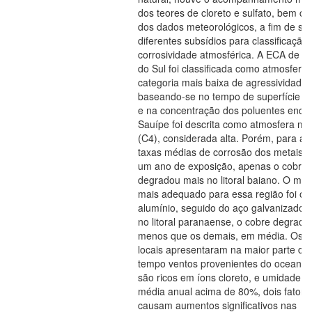
dos teores de cloreto e sulfato, bem c
dos dados meteorológicos, a fim de se 
diferentes subsídios para classificação
corrosividade atmosférica. A ECA de Po
do Sul foi classificada como atmosfera r
categoria mais baixa de agressividade 
baseando-se no tempo de superfície ú
e na concentração dos poluentes enqu
Sauípe foi descrita como atmosfera ma
(C4), considerada alta. Porém, para as
taxas médias de corrosão dos metais, 
um ano de exposição, apenas o cobre
degradou mais no litoral baiano. O mate
mais adequado para essa região foi o
alumínio, seguido do aço galvanizado. 
no litoral paranaense, o cobre degrado
menos que os demais, em média. Os d
locais apresentaram na maior parte do
tempo ventos provenientes do oceano,
são ricos em íons cloreto, e umidade re
média anual acima de 80%, dois fatore
causam aumentos significativos nas