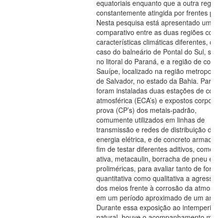
equatoriais enquanto que a outra regiã
constantemente atingida por frentes po
Nesta pesquisa está apresentado um e
comparativo entre as duas regiões co
características climáticas diferentes, q
caso do balneário de Pontal do Sul, sit
no litoral do Paraná, e a região de cost
Sauípe, localizado na região metropoli
de Salvador, no estado da Bahia. Para 
foram instaladas duas estações de cor
atmosférica (ECA’s) e expostos corpos
prova (CP’s) dos metais-padrão,
comumente utilizados em linhas de
transmissão e redes de distribuição de
energia elétrica, e de concreto armado,
fim de testar diferentes aditivos, como s
ativa, metacaulin, borracha de pneu e f
proliméricas, para avaliar tanto de for
quantitativa como qualitativa a agressi
dos meios frente à corrosão da atmosf
em um período aproximado de um ano
Durante essa exposição ao intemperis
natural, houve o acompanhamento me