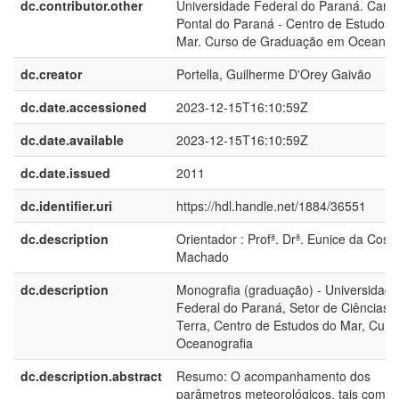
dc.contributor.other
Universidade Federal do Paraná. Cam
Pontal do Paraná - Centro de Estudos 
Mar. Curso de Graduação em Oceanog
dc.creator
Portella, Guilherme D'Orey Gaivão
dc.date.accessioned
2023-12-15T16:10:59Z
dc.date.available
2023-12-15T16:10:59Z
dc.date.issued
2011
dc.identifier.uri
https://hdl.handle.net/1884/36551
dc.description
Orientador : Profª. Drª. Eunice da Cost
Machado
dc.description
Monografia (graduação) - Universidade
Federal do Paraná, Setor de Ciências 
Terra, Centro de Estudos do Mar, Curs
Oceanografia
dc.description.abstract
Resumo: O acompanhamento dos
parâmetros meteorológicos, tais como 