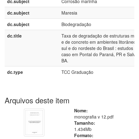
dc.subject
Corrosão marinha
dc.subject
Maresia
dc.subject
Biodegradação
dc.title
Taxa de degradação de estruturas metá
e de concreto em ambientes litorâneos
sul e do nordeste do Brasil : estudos d
caso em Pontal do Paraná, PR e Salvad
BA.
dc.type
TCC Graduação
Arquivos deste item
Nome:
monografia v 12.pdf
Tamanho:
1.434Mb
Formato: