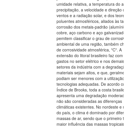
umidade relativa, a temperatura do ar, 
precipitação, a velocidade e direção do
ventos e a radiação solar, e dos teores
poluentes atmosféricos, aliados às tax
corrosão dos metais-padrão (alumínio,
cobre, aço carbono e aço galvanizado)
pemitem classificar o grau de corrosivi
ambiental de uma região, também ch
de corrosividade atmosférica, "C". A
extensão do litoral brasileiro faz com q
gastos no setor elétrico e nos demais
setores da indústria com a degradação
materiais sejam altos, e que, geralmen
podiam ser menores com a utilização 
tecnologias adequadas. De acordo co
Índice de Brooks, toda a costa brasileir
apresenta uma degradação moderada
não são consideradas as diferenças
climáticas existentes. No nordeste e no
do país, o clima é dominado por difere
massas de ar, sendo que o primeiro te
maior influência das massas tropicais e