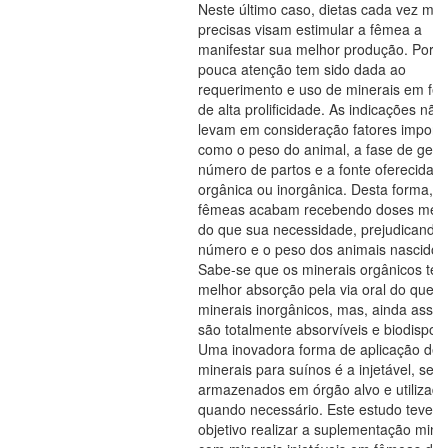
Neste último caso, dietas cada vez mai
precisas visam estimular a fêmea a
manifestar sua melhor produção. Poré
pouca atenção tem sido dada ao
requerimento e uso de minerais em fê
de alta prolificidade. As indicações não
levam em consideração fatores import
como o peso do animal, a fase de gest
número de partos e a fonte oferecida, 
orgânica ou inorgânica. Desta forma, a
fêmeas acabam recebendo doses men
do que sua necessidade, prejudicando
número e o peso dos animais nascidos
Sabe-se que os minerais orgânicos te
melhor absorção pela via oral do que
minerais inorgânicos, mas, ainda assim
são totalmente absorvíveis e biodisponí
Uma inovadora forma de aplicação de
minerais para suínos é a injetável, sen
armazenados em órgão alvo e utilizad
quando necessário. Este estudo teve 
objetivo realizar a suplementação mine