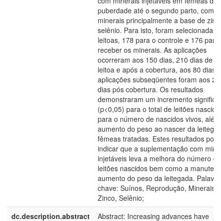
com minerais injetáveis em fêmeas da
puberdade até o segundo parto, com
minerais principalmente a base de zinc
selênio. Para isto, foram selecionadas 
leitoas, 178 para o controle e 176 para
receber os minerais. As aplicações
ocorreram aos 150 dias, 210 dias de v
leitoa e após a cobertura, aos 80 dias.
aplicações subseqüentes foram aos 21
dias pós cobertura. Os resultados
demonstraram um incremento significat
(p<0,05) para o total de leitões nascido
para o número de nascidos vivos, além
aumento do peso ao nascer da leitega
fêmeas tratadas. Estes resultados po
indicar que a suplementação com mine
injetáveis leva a melhora do número de
leitões nascidos bem como a manuten
aumento do peso da leitegada. Palavra
chave: Suínos, Reprodução, Minerais,
Zinco, Selênio;
dc.description.abstract
Abstract: Increasing advances have