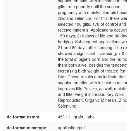
supplementation with injectable mineral
gilts from puberty until the second
pregnancy with mainly minerals based 
zinc and selenium. For this, there were
selected 400 gilts, 178 of control and 1
receive minerals. Applications occurred
150 days, 210 days of life and 80 days 
hedging. Subsequent applications were
21 and 80 days after hedging. The resu
showed a significant increase (p < 0.05)
the total of piglets born and the number
them born alive, besides the tendency 
increasing birth weight of treated fema
litter. These results may indicate that
supplementation with injectable mineral
improves litter?s size, as well, mainten
and litter weight increase. Key Word: S
Reproduction, Organic Minerals, Zinc,
Selenium;
dc.format.extent
45f. : il., grafs., tabs.
dc.format.mimetype
application/pdf