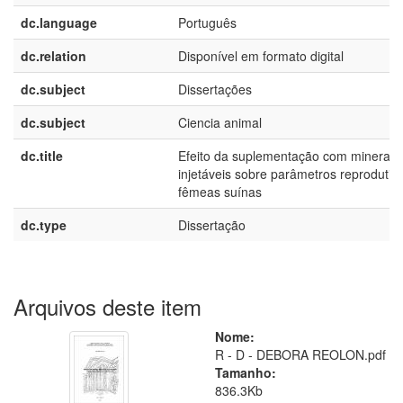
dc.language
Português
dc.relation
Disponível em formato digital
dc.subject
Dissertações
dc.subject
Ciencia animal
dc.title
Efeito da suplementação com minerais
injetáveis sobre parâmetros reprodutiv
fêmeas suínas
dc.type
Dissertação
Arquivos deste item
Nome:
R - D - DEBORA REOLON.pdf
Tamanho:
836.3Kb