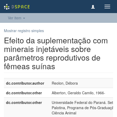
Toggl
navig
Ver item
Mostrar registro simples
Efeito da suplementação com
minerais injetáveis sobre
parâmetros reprodutivos de
fêmeas suínas
dc.contributor.author
Reolon, Débora
dc.contributor.other
Alberton, Geraldo Camilo, 1966-
dc.contributor.other
Universidade Federal do Paraná. Setor
Palotina, Programa de Pós-Graduação
Ciência Animal