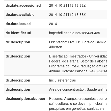
dc.date.accessioned
2014-10-21T12:18:33Z
dc.date.available
2014-10-21T12:18:33Z
dc.date.issued
2014
dc.identifier.uri
http://hdl.handle.net/1884/36439
dc.description
Orientador: Prof. Dr. Geraldo Camilo
Alberton
dc.description
Dissertação (mestrado) - Universidade
Federal do Paraná, Setor de Palotina,
Programa de Pós-Graduação em Ciênc
Animal. Defesa: Palotina, 24/07/2014
dc.description
Inclui referências
dc.description
Area de concentração : Saúde animal
dc.description.abstract
Resumo: Avanços crescentes ocorrera
suinocultura, e se devem principalment
pesquisas em genética, sanidade e nut