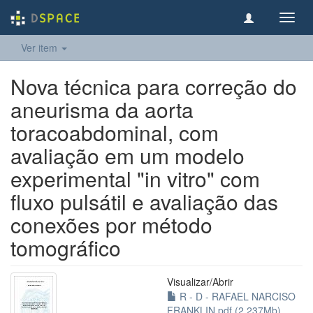
Toggl
navig
Ver item
Nova técnica para correção do
aneurisma da aorta
toracoabdominal, com
avaliação em um modelo
experimental "in vitro" com
fluxo pulsátil e avaliação das
conexões por método
tomográfico
Visualizar/
Abrir
R - D - RAFAEL NARCISO
FRANKLIN.pdf (2.237Mb)