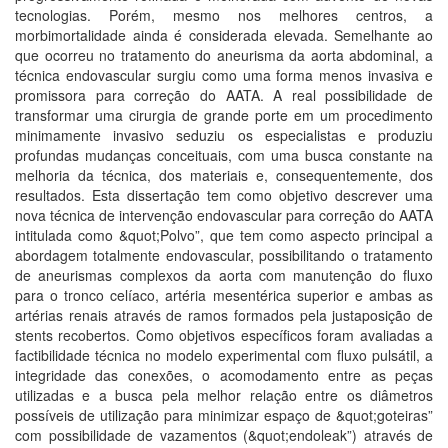
tecnologias. Porém, mesmo nos melhores centros, a
morbimortalidade ainda é considerada elevada. Semelhante ao
que ocorreu no tratamento do aneurisma da aorta abdominal, a
técnica endovascular surgiu como uma forma menos invasiva e
promissora para correção do AATA. A real possibilidade de
transformar uma cirurgia de grande porte em um procedimento
minimamente invasivo seduziu os especialistas e produziu
profundas mudanças conceituais, com uma busca constante na
melhoria da técnica, dos materiais e, consequentemente, dos
resultados. Esta dissertação tem como objetivo descrever uma
nova técnica de intervenção endovascular para correção do AATA
intitulada como &quot;Polvo”, que tem como aspecto principal a
abordagem totalmente endovascular, possibilitando o tratamento
de aneurismas complexos da aorta com manutenção do fluxo
para o tronco celíaco, artéria mesentérica superior e ambas as
artérias renais através de ramos formados pela justaposição de
stents recobertos. Como objetivos específicos foram avaliadas a
factibilidade técnica no modelo experimental com fluxo pulsátil, a
integridade das conexões, o acomodamento entre as peças
utilizadas e a busca pela melhor relação entre os diâmetros
possíveis de utilização para minimizar espaço de &quot;goteiras”
com possibilidade de vazamentos (&quot;endoleak”) através de