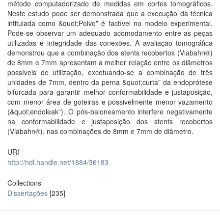
método computadorizado de medidas em cortes tomográficos.
Neste estudo pode ser demonstrada que a execução da técnica
intitulada como &quot;Polvo” é factível no modelo experimental.
Pode-se observar um adequado acomodamento entre as peças
utilizadas e integridade das conexões. A avaliação tomográfica
demonstrou que a combinação dos stents recobertos (Viabahn®)
de 8mm e 7mm apresentam a melhor relação entre os diâmetros
possíveis de utilização, excetuando-se a combinação de três
unidades de 7mm, dentro da perna &quot;curta” da endoprótese
bifurcada para garantir melhor conformabilidade e justaposição,
com menor área de goteiras e possivelmente menor vazamento
(&quot;endoleak”). O pós-baloneamento interfere negativamente
na conformabilidade e justaposição dos stents recobertos
(Viabahn®), nas combinações de 8mm e 7mm de diâmetro.
URI
http://hdl.handle.net/1884/36183
Collections
Dissertações
[235]