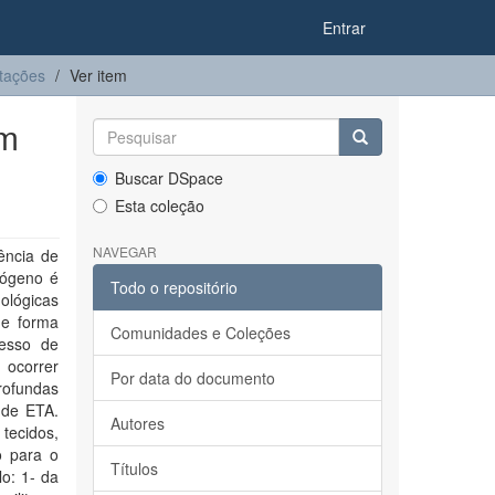
Entrar
tações
Ver item
em
Buscar DSpace
Esta coleção
NAVEGAR
ência de
tógeno é
Todo o repositório
nológicas
de forma
Comunidades e Coleções
cesso de
 ocorrer
Por data do documento
rofundas
 de ETA.
Autores
ecidos,
o para o
Títulos
lo: 1- da