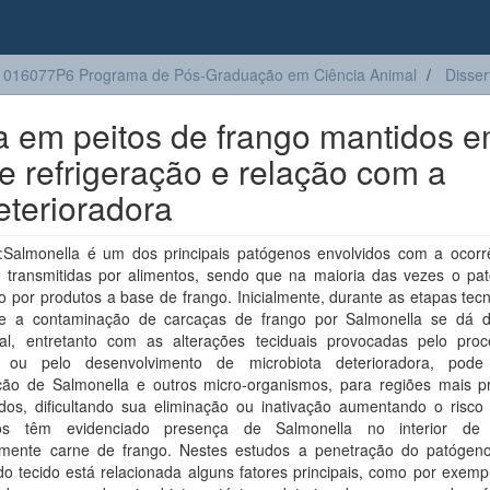
016077P6 Programa de Pós-Graduação em Ciência Animal
Disser
a em peitos de frango mantidos 
e refrigeração e relação com a
eterioradora
Salmonella é um dos principais patógenos envolvidos com a ocorr
 transmitidas por alimentos, sendo que na maioria das vezes o pa
o por produtos a base de frango. Inicialmente, durante as etapas tec
e a contaminação de carcaças de frango por Salmonella se dá 
cial, entretanto com as alterações teciduais provocadas pelo pro
e ou pelo desenvolvimento de microbiota deterioradora, pode
ção de Salmonella e outros micro-organismos, para regiões mais p
idos, dificultando sua eliminação ou inativação aumentando o risco
hos têm evidenciado presença de Salmonella no interior de t
lmente carne de frango. Nestes estudos a penetração do patógen
 do tecido está relacionada alguns fatores principais, como por exemp