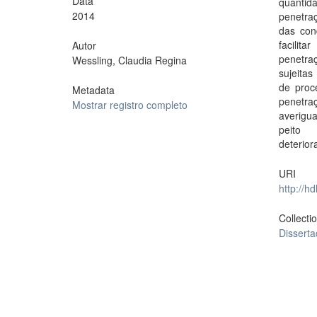
Data
quantid
2014
penetraç
das con
facilit
Autor
penetraç
Wessling, Claudia Regina
sujeita
de proce
Metadata
penetra
Mostrar registro completo
averigu
peito
deterio
URI
http://h
Collecti
Dissert