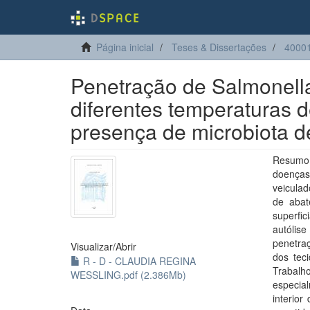
Página inicial
Teses & Dissertações
40001
Penetração de Salmonell
diferentes temperaturas d
presença de microbiota d
Resumo:
doenças
veiculad
de abat
superfi
autólis
penetra
Visualizar/
Abrir
dos tec
R - D - CLAUDIA REGINA
Trabal
WESSLING.pdf (2.386Mb)
especia
interior