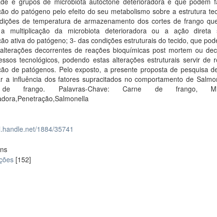
ade e grupos de microbiota autóctone deterioradora e que podem fac
ão do patógeno pelo efeito do seu metabolismo sobre a estrutura tec
dições de temperatura de armazenamento dos cortes de frango q
ar a multiplicação da microbiota deterioradora ou a ação direta
ão ativa do patógeno; 3- das condições estruturais do tecido, que po
s alterações decorrentes de reações bioquímicas post mortem ou dec
ssos tecnológicos, podendo estas alterações estruturais servir de r
ção de patógenos. Pelo exposto, a presente proposta de pesquisa de
ar a influência dos fatores supracitados no comportamento de Salmo
 de frango. Palavras-Chave: Carne de frango, Micr
radora,Penetração,Salmonella
dl.handle.net/1884/35741
ons
ações
[152]