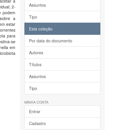
ilitar a
Assuntos
idual; 2-
ue podem
Tipo
 sobre a
dem estar
Esta coleção
orrentes
ota para
Por data do documento
stina-se
nella em
Autores
obiota
Títulos
Assuntos
Tipo
MINHA CONTA
Entrar
Cadastro