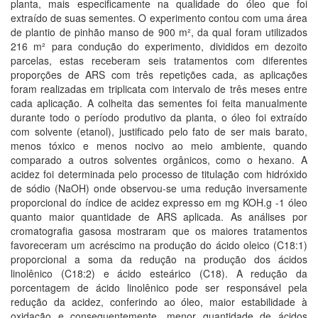
planta, mais especificamente na qualidade do óleo que foi
extraído de suas sementes. O experimento contou com uma área
de plantio de pinhão manso de 900 m², da qual foram utilizados
216 m² para condução do experimento, divididos em dezoito
parcelas, estas receberam seis tratamentos com diferentes
proporções de ARS com três repetições cada, as aplicações
foram realizadas em triplicata com intervalo de três meses entre
cada aplicação. A colheita das sementes foi feita manualmente
durante todo o período produtivo da planta, o óleo foi extraído
com solvente (etanol), justificado pelo fato de ser mais barato,
menos tóxico e menos nocivo ao meio ambiente, quando
comparado a outros solventes orgânicos, como o hexano. A
acidez foi determinada pelo processo de titulação com hidróxido
de sódio (NaOH) onde observou-se uma redução inversamente
proporcional do índice de acidez expresso em mg KOH.g -1 óleo
quanto maior quantidade de ARS aplicada. As análises por
cromatografia gasosa mostraram que os maiores tratamentos
favoreceram um acréscimo na produção do ácido oleico (C18:1)
proporcional a soma da redução na produção dos ácidos
linolênico (C18:2) e ácido esteárico (C18). A redução da
porcentagem de ácido linolênico pode ser responsável pela
redução da acidez, conferindo ao óleo, maior estabilidade à
oxidação e consequentemente, menor quantidade de ácidos