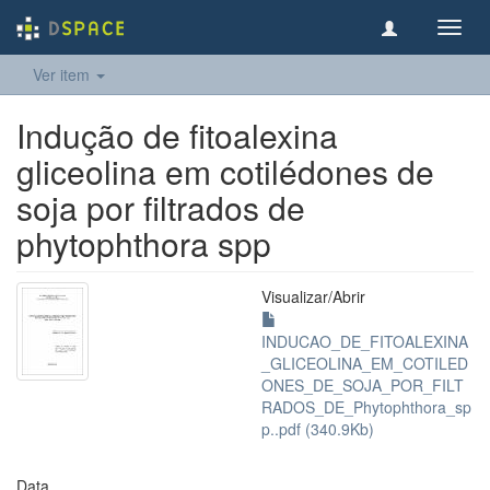
Toggl
navig
Ver item
Indução de fitoalexina
gliceolina em cotilédones de
soja por filtrados de
phytophthora spp
Visualizar/
Abrir
INDUCAO_DE_FITOALEXINA
_GLICEOLINA_EM_COTILED
ONES_DE_SOJA_POR_FILT
RADOS_DE_Phytophthora_sp
p..pdf (340.9Kb)
Data