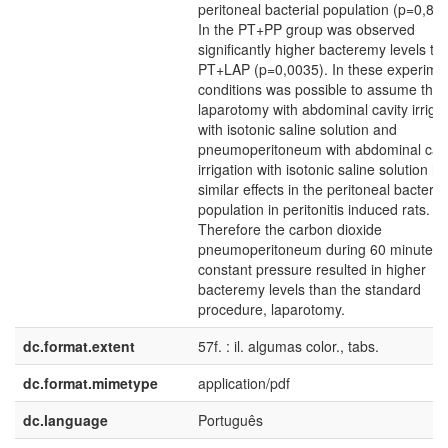
peritoneal bacterial population (p=0,82
In the PT+PP group was observed
significantly higher bacteremy levels th
PT+LAP (p=0,0035). In these experime
conditions was possible to assume that
laparotomy with abdominal cavity irriga
with isotonic saline solution and
pneumoperitoneum with abdominal cavi
irrigation with isotonic saline solution h
similar effects in the peritoneal bacterial
population in peritonitis induced rats.
Therefore the carbon dioxide
pneumoperitoneum during 60 minutes 
constant pressure resulted in higher
bacteremy levels than the standard
procedure, laparotomy.
dc.format.extent
57f. : il. algumas color., tabs.
dc.format.mimetype
application/pdf
dc.language
Português