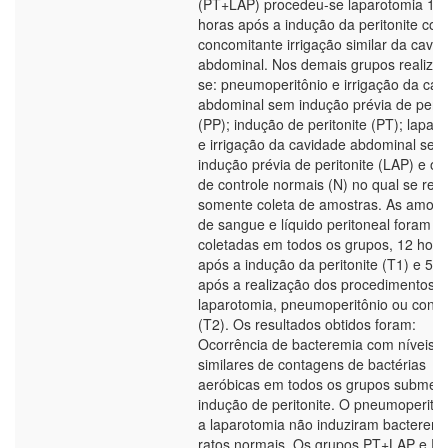
(PT+LAP) procedeu-se laparotomia 12
horas após a indução da peritonite co
concomitante irrigação similar da cavi
abdominal. Nos demais grupos realiza
se: pneumoperitônio e irrigação da cav
abdominal sem indução prévia de perit
(PP); indução de peritonite (PT); lapar
e irrigação da cavidade abdominal sem
indução prévia de peritonite (LAP) e o 
de controle normais (N) no qual se real
somente coleta de amostras. As amost
de sangue e líquido peritoneal foram
coletadas em todos os grupos, 12 hora
após a indução da peritonite (T1) e 5 h
após a realização dos procedimentos:
laparotomia, pneumoperitônio ou contr
(T2). Os resultados obtidos foram:
Ocorrência de bacteremia com níveis
similares de contagens de bactérias
aeróbicas em todos os grupos submeti
indução de peritonite. O pneumoperitôn
a laparotomia não induziram bacterem
ratos normais. Os grupos PT+LAP e P