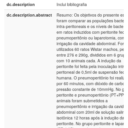
dc.description
Inclui bibliografia
dc.description.abstract
Resumo: Os objetivos do presente est
foram comparar as populações bacteri
intra-peritoneais e os níveis de bactere
em ratos induzidos com peritonite fecal
pneumoperitônio ou laparotomia, com
irrigação da cavidade abdominal. Fora
utilizados 60 ratos Wistar machos, pes
entre 276 e 290g, divididos em 6 grupo
com 10 animais cada. A indução da
peritonite foi feita pela inoculação intra-
peritoneal de 0,5ml de suspensão fecal
humana. O pneumoperitônio foi realiza
por 60 minutos, com dióxido de carbon
pressão constante de 10mmHg. No gr
peritonite e pneumoperitônio (PT+PP) 
animais foram submetidos a
pneumoperitônio e irrigação da cavida
abdominal com 20ml de solução salina
isotônica 12 horas após à indução da
peritonite. No grupo peritonite e laparo