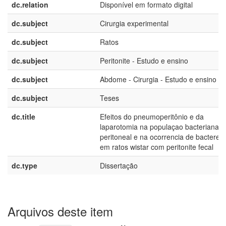
dc.relation
Disponível em formato digital
dc.subject
Cirurgia experimental
dc.subject
Ratos
dc.subject
Peritonite - Estudo e ensino
dc.subject
Abdome - Cirurgia - Estudo e ensino
dc.subject
Teses
dc.title
Efeitos do pneumoperitônio e da
laparotomia na populaçao bacteriana in
peritoneal e na ocorrencia de bacterem
em ratos wistar com peritonite fecal
dc.type
Dissertação
Arquivos deste item