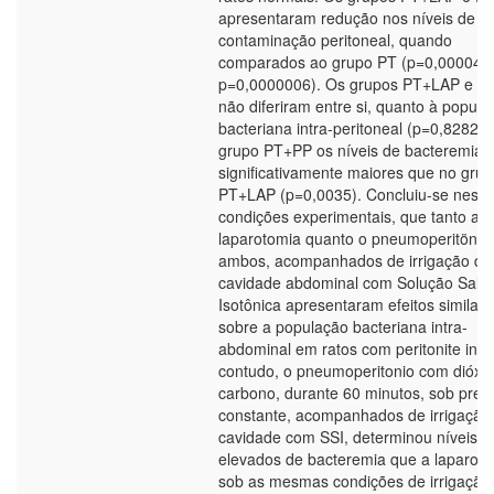
apresentaram redução nos níveis de
contaminação peritoneal, quando
comparados ao grupo PT (p=0,00004 
p=0,0000006). Os grupos PT+LAP e P
não diferiram entre si, quanto à popula
bacteriana intra-peritoneal (p=0,8282).
grupo PT+PP os níveis de bacteremia 
significativamente maiores que no gru
PT+LAP (p=0,0035). Concluiu-se nesta
condições experimentais, que tanto a
laparotomia quanto o pneumoperitönio,
ambos, acompanhados de irrigação da
cavidade abdominal com Solução Salin
Isotônica apresentaram efeitos similare
sobre a população bacteriana intra-
abdominal em ratos com peritonite indu
contudo, o pneumoperitonio com dióxi
carbono, durante 60 minutos, sob pres
constante, acompanhados de irrigação
cavidade com SSI, determinou níveis m
elevados de bacteremia que a laparot
sob as mesmas condições de irrigação