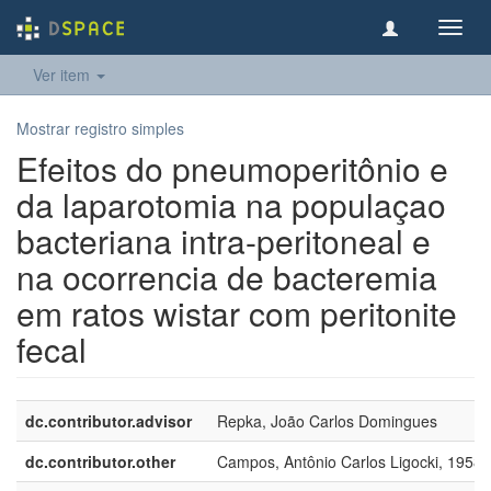
Toggl
navig
Ver item
Mostrar registro simples
Efeitos do pneumoperitônio e
da laparotomia na populaçao
bacteriana intra-peritoneal e
na ocorrencia de bacteremia
em ratos wistar com peritonite
fecal
dc.contributor.advisor
Repka, João Carlos Domingues
dc.contributor.other
Campos, Antônio Carlos Ligocki, 1958-