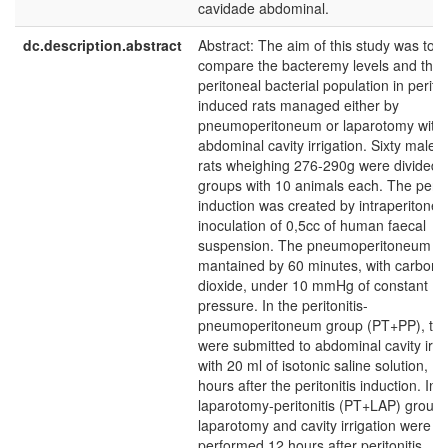
cavidade abdominal.
dc.description.abstract
Abstract: The aim of this study was to
compare the bacteremy levels and the
peritoneal bacterial population in periton
induced rats managed either by
pneumoperitoneum or laparotomy with
abdominal cavity irrigation. Sixty male 
rats wheighing 276-290g were divided i
groups with 10 animals each. The perito
induction was created by intraperitonea
inoculation of 0,5cc of human faecal
suspension. The pneumoperitoneum w
mantained by 60 minutes, with carbon
dioxide, under 10 mmHg of constant
pressure. In the peritonitis-
pneumoperitoneum group (PT+PP), the
were submitted to abdominal cavity irri
with 20 ml of isotonic saline solution, 12
hours after the peritonitis induction. In 
laparotomy-peritonitis (PT+LAP) group,
laparotomy and cavity irrigation were
performed,12 hours after peritonitis