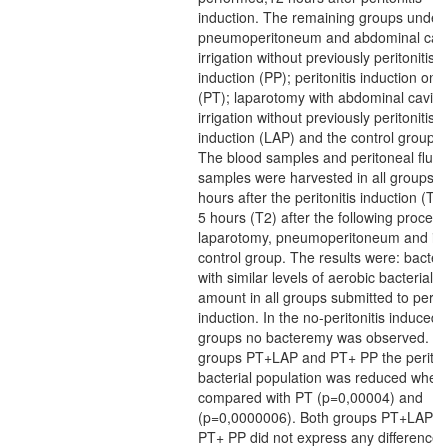
induction. The remaining groups under
pneumoperitoneum and abdominal cavi
irrigation without previously peritonitis
induction (PP); peritonitis induction only
(PT); laparotomy with abdominal cavity
irrigation without previously peritonitis
induction (LAP) and the control group (
The blood samples and peritoneal fluid
samples were harvested in all groups 1
hours after the peritonitis induction (T1
5 hours (T2) after the following procedu
laparotomy, pneumoperitoneum and in 
control group. The results were: bacte
with similar levels of aerobic bacterial
amount in all groups submitted to perito
induction. In the no-peritonitis induced
groups no bacteremy was observed. In
groups PT+LAP and PT+ PP the perito
bacterial population was reduced when
compared with PT (p=0,00004) and
(p=0,0000006). Both groups PT+LAP a
PT+ PP did not express any difference i