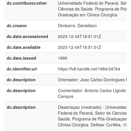
dc.contributor.other
Universidade Federal do Paraná. Setor
Ciências da Saúde. Programa de Pós-
Graduação em Clínica Cirúrgica
dc.creator
Dimbarre, Daniellson
dc.date.accessioned
2023-12-04T18:51:01Z
dc.date.available
2023-12-04T18:51:01Z
dc.date.issued
1999
dc.identifier.uri
https://hdl.handle.net/1884/34764
dc.description
Orientador: Joao Carlos Domingues R
dc.description
Coorientador: Antonio Carlos Ligocki
Campos
dc.description
Dissertaçao (mestrado) - Universidade
Federal do Paraná, Setor de Ciencias 
Saúde, Programa de Pós-Graduaçao 
Clínica Cirúrgica. Defesa: Curitiba, 199