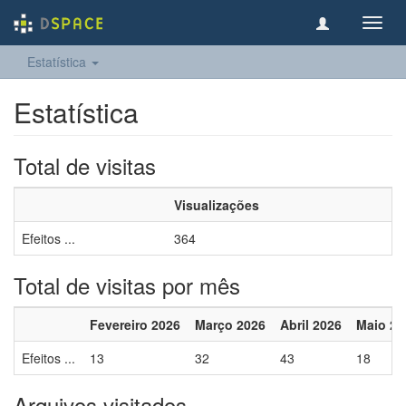
Toggl
navig
Estatística
Estatística
Total de visitas
Visualizações
Efeitos ...
364
Total de visitas por mês
Fevereiro 2026
Março 2026
Abril 2026
Maio 20
Efeitos ...
13
32
43
18
Arquivos visitados