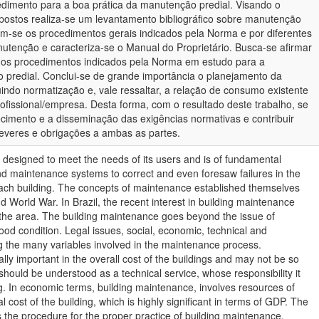
edimento para a boa prática da manutenção predial. Visando o
opostos realiza-se um levantamento bibliográfico sobre manutenção
am-se os procedimentos gerais indicados pela Norma e por diferentes
nutenção e caracteriza-se o Manual do Proprietário. Busca-se afirmar
e os procedimentos indicados pela Norma em estudo para a
 predial. Conclui-se de grande importância o planejamento da
indo normatização e, vale ressaltar, a relação de consumo existente
profissional/empresa. Desta forma, com o resultado deste trabalho, se
imento e a disseminação das exigências normativas e contribuir
everes e obrigações a ambas as partes.
is designed to meet the needs of its users and is of fundamental
d maintenance systems to correct and even foresaw failures in the
each building. The concepts of maintenance established themselves
d World War. In Brazil, the recent interest in building maintenance
 the area. The building maintenance goes beyond the issue of
ood condition. Legal issues, social, economic, technical and
 the many variables involved in the maintenance process.
ly important in the overall cost of the buildings and may not be so
should be understood as a technical service, whose responsibility it
g. In economic terms, building maintenance, involves resources of
l cost of the building, which is highly significant in terms of GDP. The
the procedure for the proper practice of building maintenance.