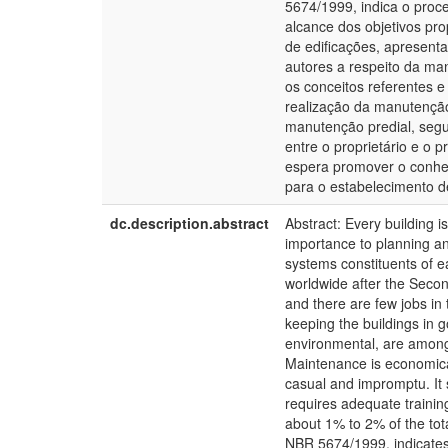
5674/1999, indica o proc
alcance dos objetivos pr
de edificações, apresent
autores a respeito da ma
os conceitos referentes 
realização da manutenção
manutenção predial, segu
entre o proprietário e o 
espera promover o conhec
para o estabelecimento d
dc.description.abstract
Abstract: Every building 
importance to planning an
systems constituents of 
worldwide after the Secon
and there are few jobs in
keeping the buildings in g
environmental, are among
Maintenance is economical
casual and impromptu. It 
requires adequate trainin
about 1% to 2% of the tota
NBR 5674/1999, indicates 