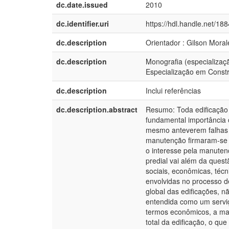
dc.date.issued
2010
dc.identifier.uri
https://hdl.handle.net/18
dc.description
Orientador : Gilson Moral
dc.description
Monografia (especializaç
Especialização em Const
dc.description
Inclui referências
dc.description.abstract
Resumo: Toda edificação 
fundamental importância 
mesmo anteverem falhas n
manutenção firmaram-se 
o interesse pela manuten
predial vai além da ques
sociais, econômicas, téc
envolvidas no processo 
global das edificações, n
entendida como um serviç
termos econômicos, a ma
total da edificação, o qu