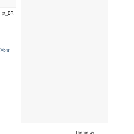
pt_BR
/
Abrir
Theme by