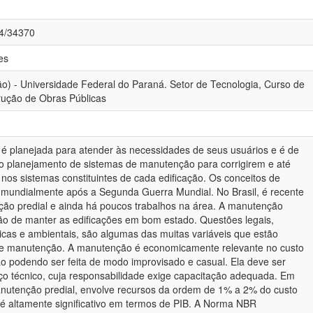
84/34370
es
ão) - Universidade Federal do Paraná. Setor de Tecnologia, Curso de
rução de Obras Públicas
é planejada para atender às necessidades de seus usuários e é de
o planejamento de sistemas de manutenção para corrigirem e até
os sistemas constituintes de cada edificação. Os conceitos de
mundialmente após a Segunda Guerra Mundial. No Brasil, é recente
ção predial e ainda há poucos trabalhos na área. A manutenção
tão de manter as edificações em bom estado. Questões legais,
nicas e ambientais, são algumas das muitas variáveis que estão
de manutenção. A manutenção é economicamente relevante no custo
ão podendo ser feita de modo improvisado e casual. Ela deve ser
o técnico, cuja responsabilidade exige capacitação adequada. Em
nutenção predial, envolve recursos da ordem de 1% a 2% do custo
e é altamente significativo em termos de PIB. A Norma NBR