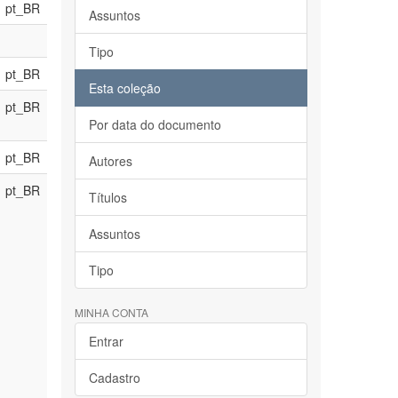
pt_BR
Assuntos
Tipo
pt_BR
Esta coleção
pt_BR
Por data do documento
pt_BR
Autores
pt_BR
Títulos
Assuntos
Tipo
MINHA CONTA
Entrar
Cadastro