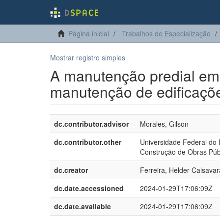
Página inicial
Trabalhos de Especialização
Mostrar registro simples
A manutenção predial em
manutenção de edificaçõ
dc.contributor.advisor
Morales, Gilson
dc.contributor.other
Universidade Federal do 
Construção de Obras Púb
dc.creator
Ferreira, Helder Calsavar
dc.date.accessioned
2024-01-29T17:06:09Z
dc.date.available
2024-01-29T17:06:09Z