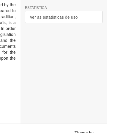
ed by the
ESTATÍSTICA
geared to
radition,
Ver as estatísticas de uso
ris, is a
 In order
gislation
 and the
documents
 for the
upon the
Theme by