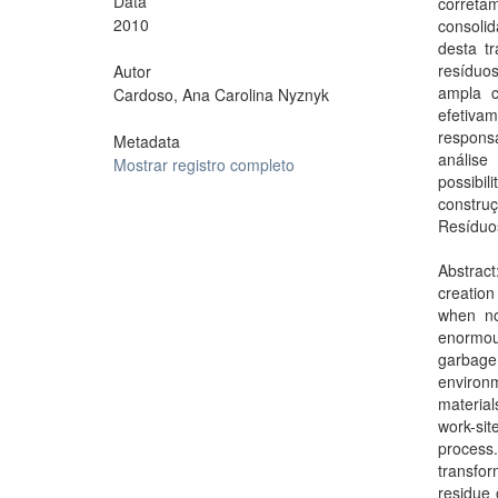
Data
correta
2010
consoli
desta t
resíduo
Autor
ampla c
Cardoso, Ana Carolina Nyznyk
efetiv
responsa
Metadata
análise
Mostrar registro completo
possibi
constru
Resíduos
Abstrac
creation
when no
enormous
garbage.
environm
material
work-sit
process
transfo
residue 