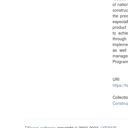
of natio
construc
the preo
especial
product 
to achie
through
implemen
as well
managem
Programs
URI
https://
Collecti
Constru
DSpace software
copyright © 2002-2022
LYRASIS