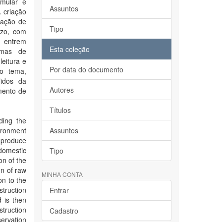
imular e
Assuntos
 criação
nação de
Tipo
azo, com
e entrem
Esta coleção
amas de
eitura e
Por data do documento
ao tema,
lidos da
Autores
mento de
Títulos
ding the
vironment
Assuntos
 produce
 domestic
Tipo
on of the
on of raw
MINHA CONTA
on to the
struction
Entrar
 is then
truction
Cadastro
servation