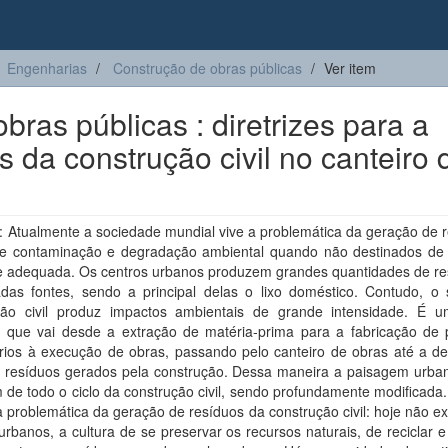
Engenharias
Construção de obras públicas
Ver item
ras públicas : diretrizes para a
s da construção civil no canteiro 
 Atualmente a sociedade mundial vive a problemática da geração de r
de contaminação e degradação ambiental quando não destinados de
 e adequada. Os centros urbanos produzem grandes quantidades de re
adas fontes, sendo a principal delas o lixo doméstico. Contudo, o 
ção civil produz impactos ambientais de grande intensidade. É u
a que vai desde a extração de matéria-prima para a fabricação de 
rios à execução de obras, passando pelo canteiro de obras até a de
os resíduos gerados pela construção. Dessa maneira a paisagem urban
 de todo o ciclo da construção civil, sendo profundamente modificada
 problemática da geração de resíduos da construção civil: hoje não ex
urbanos, a cultura de se preservar os recursos naturais, de reciclar e