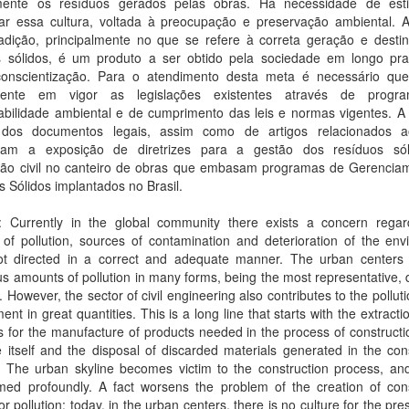
mente os resíduos gerados pelas obras. Há necessidade de est
dar essa cultura, voltada à preocupação e preservação ambiental. A
radição, principalmente no que se refere à correta geração e desti
s sólidos, é um produto a ser obtido pela sociedade em longo pr
onscientização. Para o atendimento desta meta é necessário qu
amente em vigor as legislações existentes através de progr
bilidade ambiental e de cumprimento das leis e normas vigentes. A l
 dos documentos legais, assim como de artigos relacionados 
litam a exposição de diretrizes para a gestão dos resíduos só
ção civil no canteiro de obras que embasam programas de Gerencia
 Sólidos implantados no Brasil.
t: Currently in the global community there exists a concern regar
 of pollution, sources of contamination and deterioration of the en
t directed in a correct and adequate manner. The urban centers
 amounts of pollution in many forms, being the most representative,
 However, the sector of civil engineering also contributes to the polluti
ent in great quantities. This is a long line that starts with the extracti
s for the manufacture of products needed in the process of constructi
e itself and the disposal of discarded materials generated in the con
. The urban skyline becomes victim to the construction process, and
rmed profoundly. A fact worsens the problem of the creation of cons
or pollution: today, in the urban centers, there is no culture for the pre