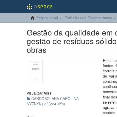
Página inicial
Trabalhos de Especialização
Gestão da qualidade em ob
gestão de resíduos sólido
obras
Resumo:
fontes 
correta
de vari
constru
continu
necessá
Visualizar/
Abrir
final d
CARDOSO, ANA CAROLINA
se refém
NYZNYK.pdf (224.1Kb)
agrava a
centros 