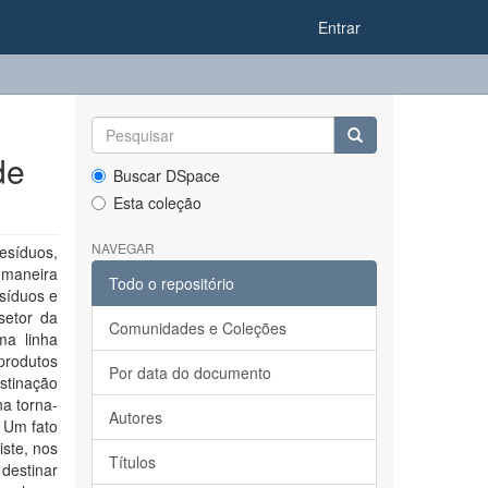
Entrar
de
Buscar DSpace
Esta coleção
NAVEGAR
esíduos,
 maneira
Todo o repositório
síduos e
setor da
Comunidades e Coleções
ma linha
produtos
Por data do documento
stinação
a torna-
Autores
. Um fato
iste, nos
Títulos
 destinar