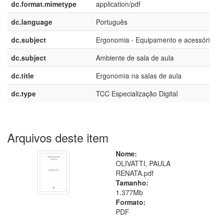
dc.format.mimetype
application/pdf
dc.language
Português
dc.subject
Ergonomia - Equipamento e acessórios
dc.subject
Ambiente de sala de aula
dc.title
Ergonomia na salas de aula
dc.type
TCC Especialização Digital
Arquivos deste item
Nome:
OLIVATTI, PAULA
RENATA.pdf
Tamanho:
1.377Mb
Formato:
PDF