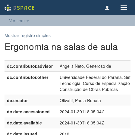
Toggl
navig
Ver item
Mostrar registro simples
Ergonomia na salas de aula
dc.contributor.advisor
Angelis Neto, Generoso de
dc.contributor.other
Universidade Federal do Paraná. Setor
Tecnologia. Curso de Especialização 
Construção de Obras Públicas
dc.creator
Olivatti, Paula Renata
dc.date.accessioned
2024-01-30T18:05:04Z
dc.date.available
2024-01-30T18:05:04Z
dc.date.issued
2010