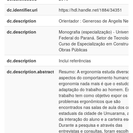
dc.identifier.uri
https://hdl.handle.net/1884/34351
dc.description
Orientador : Generoso de Angelis Neto
dc.description
Monografia (especialização) - Universi
Federal do Paraná. Setor de Tecnologi
Curso de Especialização em Construçã
Obras Públicas
dc.description
Inclui referências
dc.description.abstract
Resumo: A ergonomia estuda diversos
aspectos do comportamento humano, p
ergonomia nada mais é que o estudo 
adaptação do trabalho ao homem. Est
trabalho tem como objetivo expor os
problemas ergonômicos que são
encontrados nas salas de aula dos col
estaduais da cidade de Umuarama, a pa
da interação do aluno e a carteira escol
Durante a pesquisa e através das
entrevistas e consultas, foram escolhid