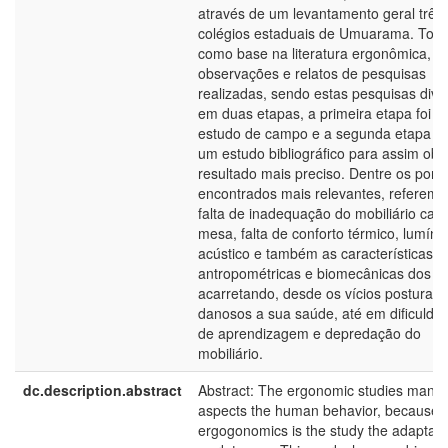
através de um levantamento geral três
colégios estaduais de Umuarama. To
como base na literatura ergonômica,
observações e relatos de pesquisas
realizadas, sendo estas pesquisas divi
em duas etapas, a primeira etapa foi o
estudo de campo e a segunda etapa foi
um estudo bibliográfico para assim obt
resultado mais preciso. Dentre os pont
encontrados mais relevantes, referem-
falta de inadequação do mobiliário cade
mesa, falta de conforto térmico, lumíni
acústico e também as características
antropométricas e biomecânicas dos al
acarretando, desde os vícios posturais,
danosos a sua saúde, até em dificulda
de aprendizagem e depredação do
mobiliário.
dc.description.abstract
Abstract: The ergonomic studies many
aspects the human behavior, because
ergogonomics is the study the adaptati