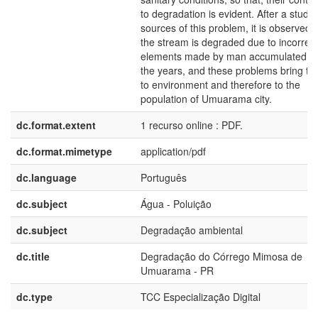
to degradation is evident. After a study 
sources of this problem, it is observed t
the stream is degraded due to incorrect
elements made by man accumulated o
the years, and these problems bring tr
to environment and therefore to the
population of Umuarama city.
dc.format.extent
1 recurso online : PDF.
dc.format.mimetype
application/pdf
dc.language
Português
dc.subject
Água - Poluição
dc.subject
Degradação ambiental
dc.title
Degradação do Córrego Mimosa de
Umuarama - PR
dc.type
TCC Especialização Digital