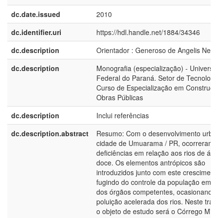
dc.date.issued
2010
dc.identifier.uri
https://hdl.handle.net/1884/34346
dc.description
Orientador : Generoso de Angelis Neto
dc.description
Monografia (especialização) - Universi
Federal do Paraná. Setor de Tecnologi
Curso de Especialização em Construçã
Obras Públicas
dc.description
Inclui referências
dc.description.abstract
Resumo: Com o desenvolvimento urba
cidade de Umuarama / PR, ocorreram
deficiências em relação aos rios de ág
doce. Os elementos antrópicos são
introduzidos junto com este cresciment
fugindo do controle da população em g
dos órgãos competentes, ocasionando
poluição acelerada dos rios. Neste trab
o objeto de estudo será o Córrego Mim