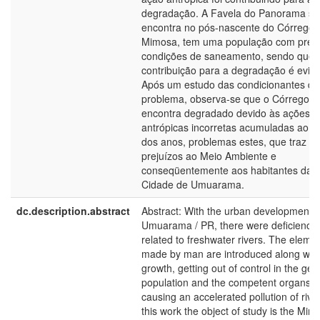
degradação. A Favela do Panorama se
encontra no pós-nascente do Córrego
Mimosa, tem uma população com precá
condições de saneamento, sendo que,
contribuição para a degradação é evide
Após um estudo das condicionantes de
problema, observa-se que o Córrego s
encontra degradado devido às ações
antrópicas incorretas acumuladas ao l
dos anos, problemas estes, que traz
prejuízos ao Meio Ambiente e
conseqüentemente aos habitantes da
Cidade de Umuarama.
dc.description.abstract
Abstract: With the urban development o
Umuarama / PR, there were deficiencie
related to freshwater rivers. The eleme
made by man are introduced along with
growth, getting out of control in the gen
population and the competent organs,
causing an accelerated pollution of river
this work the object of study is the Mim