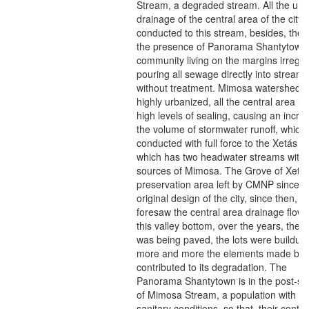
Stream, a degraded stream. All the urb
drainage of the central area of the city i
conducted to this stream, besides, there
the presence of Panorama Shantytown,
community living on the margins irregula
pouring all sewage directly into streams
without treatment. Mimosa watershed i
highly urbanized, all the central area h
high levels of sealing, causing an incre
the volume of stormwater runoff, which
conducted with full force to the Xetás G
which has two headwater streams with 
sources of Mimosa. The Grove of Xetás
preservation area left by CMNP since t
original design of the city, since then,
foresaw the central area drainage flow 
this valley bottom, over the years, the c
was being paved, the lots were buildup
more and more the elements made by
contributed to its degradation. The
Panorama Shantytown is in the post-so
of Mimosa Stream, a population with p
sanitary conditions, so that, their contri