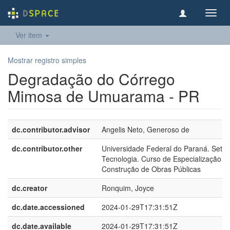
Toggl
navig
Ver item
Mostrar registro simples
Degradação do Córrego
Mimosa de Umuarama - PR
dc.contributor.advisor
Angelis Neto, Generoso de
dc.contributor.other
Universidade Federal do Paraná. Setor
Tecnologia. Curso de Especialização 
Construção de Obras Públicas
dc.creator
Ronquim, Joyce
dc.date.accessioned
2024-01-29T17:31:51Z
dc.date.available
2024-01-29T17:31:51Z