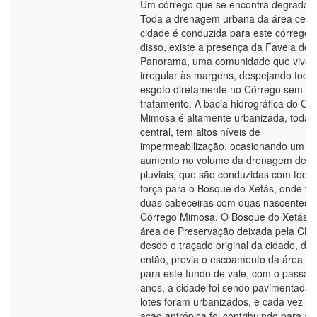
Um córrego que se encontra degradad
Toda a drenagem urbana da área centr
cidade é conduzida para este córrego,
disso, existe a presença da Favela do
Panorama, uma comunidade que vive
irregular às margens, despejando todo
esgoto diretamente no Córrego sem
tratamento. A bacia hidrográfica do Có
Mimosa é altamente urbanizada, toda 
central, tem altos níveis de
impermeabilização, ocasionando um
aumento no volume da drenagem de á
pluviais, que são conduzidas com toda
força para o Bosque do Xetás, onde t
duas cabeceiras com duas nascentes 
Córrego Mimosa. O Bosque do Xetás 
área de Preservação deixada pela CM
desde o traçado original da cidade, de
então, previa o escoamento da área ce
para este fundo de vale, com o passar
anos, a cidade foi sendo pavimentada,
lotes foram urbanizados, e cada vez ma
ação antrópica foi contribuindo para a 