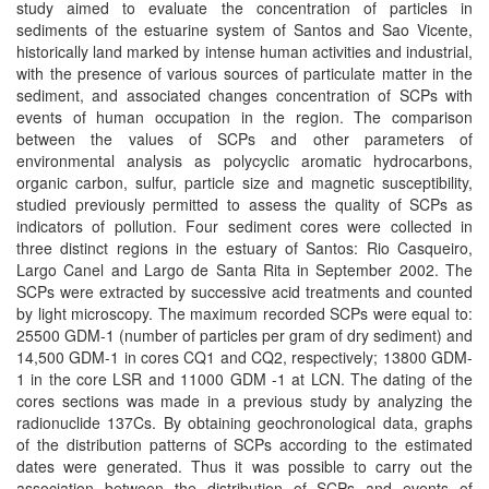
study aimed to evaluate the concentration of particles in
sediments of the estuarine system of Santos and Sao Vicente,
historically land marked by intense human activities and industrial,
with the presence of various sources of particulate matter in the
sediment, and associated changes concentration of SCPs with
events of human occupation in the region. The comparison
between the values of SCPs and other parameters of
environmental analysis as polycyclic aromatic hydrocarbons,
organic carbon, sulfur, particle size and magnetic susceptibility,
studied previously permitted to assess the quality of SCPs as
indicators of pollution. Four sediment cores were collected in
three distinct regions in the estuary of Santos: Rio Casqueiro,
Largo Canel and Largo de Santa Rita in September 2002. The
SCPs were extracted by successive acid treatments and counted
by light microscopy. The maximum recorded SCPs were equal to:
25500 GDM-1 (number of particles per gram of dry sediment) and
14,500 GDM-1 in cores CQ1 and CQ2, respectively; 13800 GDM-
1 in the core LSR and 11000 GDM -1 at LCN. The dating of the
cores sections was made in a previous study by analyzing the
radionuclide 137Cs. By obtaining geochronological data, graphs
of the distribution patterns of SCPs according to the estimated
dates were generated. Thus it was possible to carry out the
association between the distribution of SCPs and events of