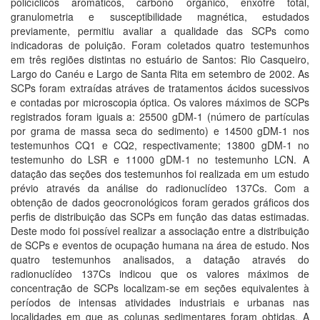
policíclicos aromáticos, carbono orgânico, enxofre total,
granulometria e susceptibilidade magnética, estudados
previamente, permitiu avaliar a qualidade das SCPs como
indicadoras de poluição. Foram coletados quatro testemunhos
em três regiões distintas no estuário de Santos: Rio Casqueiro,
Largo do Canéu e Largo de Santa Rita em setembro de 2002. As
SCPs foram extraídas atráves de tratamentos ácidos sucessivos
e contadas por microscopia óptica. Os valores máximos de SCPs
registrados foram iguais a: 25500 gDM-1 (número de partículas
por grama de massa seca do sedimento) e 14500 gDM-1 nos
testemunhos CQ1 e CQ2, respectivamente; 13800 gDM-1 no
testemunho do LSR e 11000 gDM-1 no testemunho LCN. A
datação das seções dos testemunhos foi realizada em um estudo
prévio através da análise do radionuclídeo 137Cs. Com a
obtenção de dados geocronológicos foram gerados gráficos dos
perfis de distribuição das SCPs em função das datas estimadas.
Deste modo foi possível realizar a associação entre a distribuição
de SCPs e eventos de ocupação humana na área de estudo. Nos
quatro testemunhos analisados, a datação através do
radionuclídeo 137Cs indicou que os valores máximos de
concentração de SCPs localizam-se em seções equivalentes à
períodos de intensas atividades industriais e urbanas nas
localidades em que as colunas sedimentares foram obtidas. A