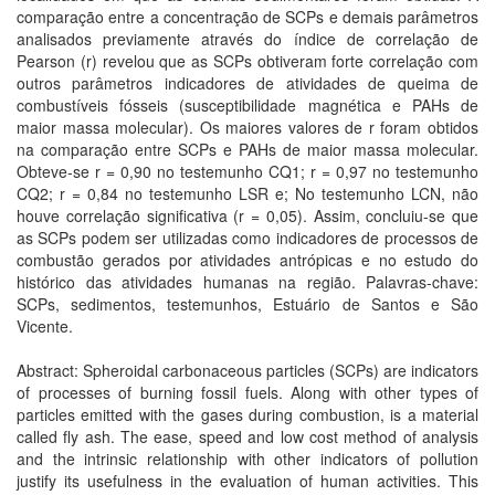
comparação entre a concentração de SCPs e demais parâmetros
analisados previamente através do índice de correlação de
Pearson (r) revelou que as SCPs obtiveram forte correlação com
outros parâmetros indicadores de atividades de queima de
combustíveis fósseis (susceptibilidade magnética e PAHs de
maior massa molecular). Os maiores valores de r foram obtidos
na comparação entre SCPs e PAHs de maior massa molecular.
Obteve-se r = 0,90 no testemunho CQ1; r = 0,97 no testemunho
CQ2; r = 0,84 no testemunho LSR e; No testemunho LCN, não
houve correlação significativa (r = 0,05). Assim, concluiu-se que
as SCPs podem ser utilizadas como indicadores de processos de
combustão gerados por atividades antrópicas e no estudo do
histórico das atividades humanas na região. Palavras-chave:
SCPs, sedimentos, testemunhos, Estuário de Santos e São
Vicente.
Abstract: Spheroidal carbonaceous particles (SCPs) are indicators
of processes of burning fossil fuels. Along with other types of
particles emitted with the gases during combustion, is a material
called fly ash. The ease, speed and low cost method of analysis
and the intrinsic relationship with other indicators of pollution
justify its usefulness in the evaluation of human activities. This