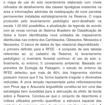
o mapa de uso do solo recentemente elaborado com níveis
refinados de detalhamento das classes tipolágicas existentes na
área e informações advindas da readequação de nove parcelas
permanentes instaladas estrategicamente na Reserva. O mapa
produzido pelo levantamento pedológico semi-detalhado na
escala 1:25.000 possibilitou a atualização da legenda de acordo
com as novas normas do Sistema Brasileiro de Classificação de
Solos e foram identificadas nove unidades de mapeamento
distribuídas nas ordens dos Cambissolos, Gleissolos, Nitossolos e
Neossolos. O banco de dados do tipo relacional disponibilizado -
o primeiro definido para a RFEE - é composto de seis tabelas
referentes ao: a) cadastro da Reserva; b) levantamento
pedológico; c) inventário florestal contínuo; d) uso do solo; e,
finalmente, e) entorno; f) zoneamento ambiental. Baseado em
preceitos da Ecologia da Paisagem, o estudo do entorno da
RFEE detectou que mais de 80% dos fragmentos vizinhos
possuem menos que 5 ha, forma bastante irregular e dimensões
reduzidas. A zona tampão representada pelos reflorestamentos
com Pinus spp e Araucaria angustifolia constitui-se em uma das
estratégias bem sucedidas para a atenuação do efeito de borda
sobre a Reserva. Concluiu-se que o conjunto de descritores e
índices utilizados permitiu quantificar a estrutura espacial das