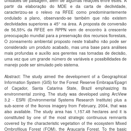
unidades de paisagem, além de algumas relações entre estes. A
partir da elaboração do MDE e da carta de declividade,
caracterizou-se o relevo na RFEE como predominantemente
ondulado a plano, observando-se também que não existem
declividades superiores a 45° na área. A proposta de conversão
de 56,55% da RFEE em RPPN vem de encontro à crescente
preocupação mundial para a preservação dos recursos florestais,
O zoneamento ambiental proposto neste trabalho não pode ser
considerado um produto acabado, mas uma base para análises
mais profundas e auxílio aos gerentes nas tomadas de decisão,
uma vez que um grande número de variáveis e possibilidades de
manejo pode ser simulado pelo sistema.
Abstract: The study aimed the development of a Geographical
Information System (GIS) for the Forest Reserve Embrapa/Epagri
of Caçador, Santa Catarina State, Brazil emphasizing its
environmental zoning. The study was developed using ArcView
3.2 - ESRI (Environmental Systems Research Institute) plus a
sub-scene of the lkonos imagery from February, 2004, that was
also available. The study area has 1,157.48 hectares and it is
constituted by one of the most strategic continuous remnants
covered by the characteristic vegetation of the ecosystem Mixed
Ombrofilous Forest (FOM), the Araucaria Forest. To the basic