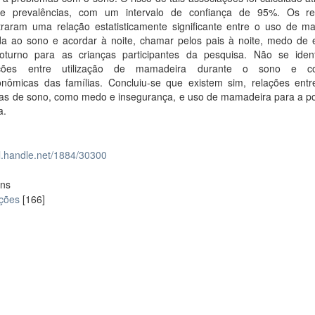
e prevalências, com um intervalo de confiança de 95%. Os re
raram uma relação estatisticamente significante entre o uso de m
da ao sono e acordar à noite, chamar pelos pais à noite, medo de 
noturno para as crianças participantes da pesquisa. Não se ident
ações entre utilização de mamadeira durante o sono e co
onômicas das famílias. Concluiu-se que existem sim, relações entr
as de sono, como medo e insegurança, e uso de mamadeira para a p
a.
dl.handle.net/1884/30300
ons
ações
[166]