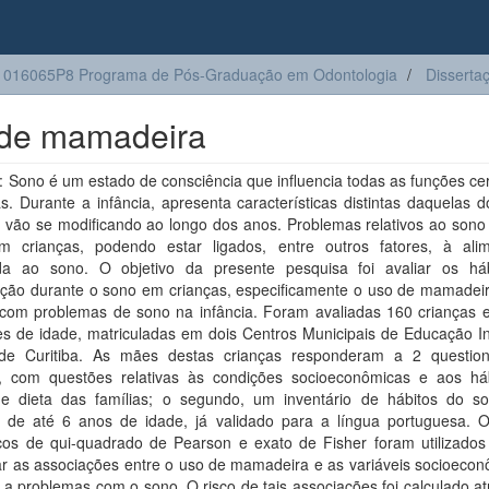
1016065P8 Programa de Pós-Graduação em Odontologia
Disserta
o de mamadeira
Sono é um estado de consciência que influencia todas as funções cer
s. Durante a infância, apresenta características distintas daquelas d
s vão se modificando ao longo dos anos. Problemas relativos ao sono
m crianças, podendo estar ligados, entre outros fatores, à ali
da ao sono. O objetivo da presente pesquisa foi avaliar os há
ação durante o sono em crianças, especificamente o uso de mamadeir
 com problemas de sono na infância. Foram avaliadas 160 crianças e
s de idade, matriculadas em dois Centros Municipais de Educação Inf
de Curitiba. As mães destas crianças responderam a 2 question
o, com questões relativas às condições socioeconômicas e aos há
 e dieta das famílias; o segundo, um inventário de hábitos do s
s de até 6 anos de idade, já validado para a língua portuguesa. O
ticos de qui-quadrado de Pearson e exato de Fisher foram utilizados
car as associações entre o uso de mamadeira e as variáveis socioeco
s a problemas com o sono. O risco de tais associações foi calculado a