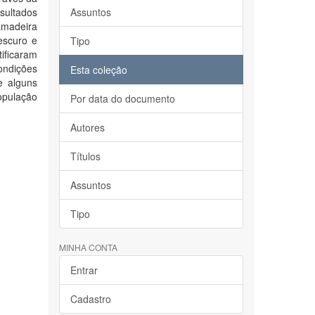
sultados
Assuntos
amadeira
escuro e
Tipo
ificaram
ndições
Esta coleção
e alguns
opulação
Por data do documento
Autores
Títulos
Assuntos
Tipo
MINHA CONTA
Entrar
Cadastro