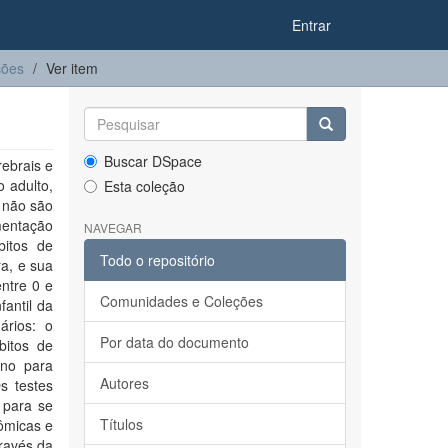
Entrar
ções
Ver item
Buscar DSpace
ebrais e
o adulto,
Esta coleção
 não são
mentação
NAVEGAR
bitos de
Todo o repositório
a, e sua
ntre 0 e
Comunidades e Coleções
antil da
ários: o
Por data do documento
bitos de
ono para
Autores
s testes
 para se
Títulos
nômicas e
través da