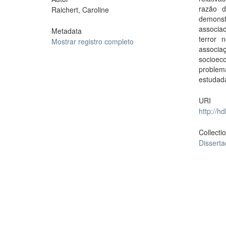
razão d
Raichert, Caroline
demonst
associa
Metadata
terror 
Mostrar registro completo
associ
socioec
problem
estudad
URI
http://h
Collecti
Dissert