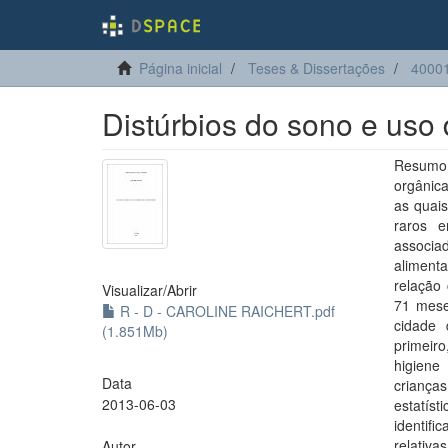
Página inicial
Teses & Dissertações
4000
Distúrbios do sono e us
Resumo: 
orgânica
as quai
raros e
associa
aliment
relação
Visualizar/
Abrir
71 mese
R - D - CAROLINE RAICHERT.pdf
cidade 
(1.851Mb)
primeir
higiene
Data
criança
2013-06-03
estatís
identifi
relativa
Autor