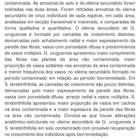
contaminada. As amostras do solo e do xilema secundário foram
coletadas nas duas áreas. Foram retiradas amostras do xilema
secundário de cinco indivíduos de cada espécie, em cada área,
analisadas em secção transversal e macerado, e comparadas de
forma qualitativa e quantitativa. O xilema secundário de G.
uruguensis é formado por camadas de crescimento distintas,
demarcadas pelo achatamento radial e maior espessamento da
parede das fibras; vasos com porosidade difusa e predominância
de vasos múltiplos. G. uruguensis apresentou maior comprimento
das fibras nas plantas da área não contaminada, maior
proporção de vasos solitários nas amostras da área contaminada
e menor frequência dos vasos no xilema secundário formado no
período contaminado em relação ao período biorremediado. Em
S. terebinthifolia, as camadas de crescimento são pouco distintas,
demarcadas pelo maior espessamento da parede das fibras;
vasos com porosidade difusa; arranjo radial e vasos múltiplos. S.
terebinthifolia apresentou maior proporção de vasos em cachos
na área contaminada e a maior espessura da parede das fibras
na área não contaminada. Conclue-se que houve alterações
anatômico-estruturais no xilema secundário de G. uruguensis e
S. terebinthifolia em solo contaminado com provável recuperação
no crescimento dos indivíduos após biorremediação.