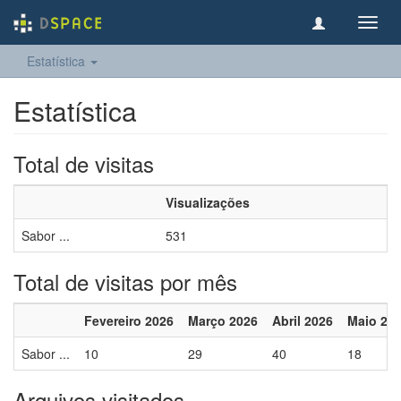
Toggl
navig
Estatística
Estatística
Total de visitas
Visualizações
Sabor ...
531
Total de visitas por mês
Fevereiro 2026
Março 2026
Abril 2026
Maio 20
Sabor ...
10
29
40
18
Arquivos visitados