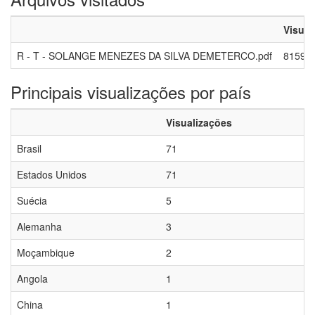
Visual
R - T - SOLANGE MENEZES DA SILVA DEMETERCO.pdf
8159
Principais visualizações por país
Visualizações
Brasil
71
Estados Unidos
71
Suécia
5
Alemanha
3
Moçambique
2
Angola
1
China
1