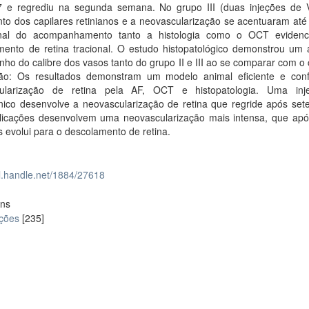
7 e regrediu na segunda semana. No grupo III (duas injeções de
o dos capilares retinianos e a neovascularização se acentuaram até 
nal do acompanhamento tanto a histologia como o OCT eviden
mento de retina tracional. O estudo histopatológico demonstrou um
ho do calibre dos vasos tanto do grupo II e III ao se comparar com o 
ão: Os resultados demonstram um modelo animal eficiente e conf
ularização de retina pela AF, OCT e histopatologia. Uma in
ico desenvolve a neovascularização de retina que regride após sete 
licações desenvolvem uma neovascularização mais intensa, que apó
evolui para o descolamento de retina.
dl.handle.net/1884/27618
ons
ações
[235]