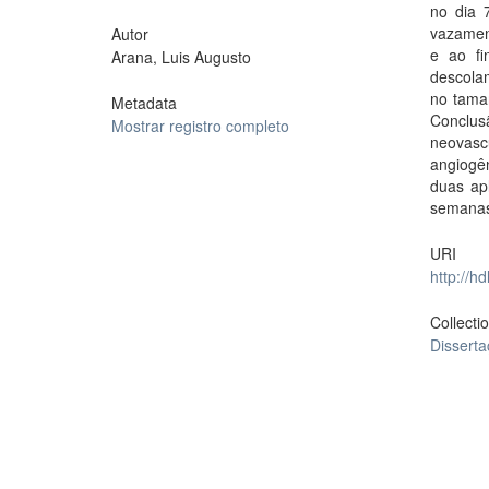
no dia 
vazament
Autor
e ao fi
Arana, Luis Augusto
descola
no taman
Metadata
Conclus
Mostrar registro completo
neovasc
angiogên
duas ap
semanas 
URI
http://h
Collecti
Dissert