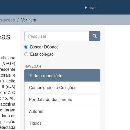
Entrar
ertações
Ver item
eas
Buscar DSpace
Esta coleção
etiniana
ar (VEGF)
NAVEGAR
rescente
terais e
Todo o repositório
 injeção
 II (n=6)
Comunidades e Coleções
 0 e 7. O
olho, AF,
Por data do documento
toxilina
sentaram
Autores
 lado os
plicação
Títulos
detectada