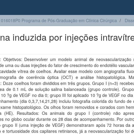
016018P0 Programa de Pós-Graduação em Clínica Cirúrgica
Diss
na induzida por injeções intravítr
 Objetivos: Desenvolver um modelo animal de neovascularização r
de uma ou duas injeções do fator de crescimento do endotélio vascul
avidade vítrea de coelhos. Avaliar esse modelo com angiografia fluo
omografia de coerência óptica (OCT) e análise histopatológica. Ma
 Doze coelhos foram divididos em três grupos. Grupo I (n=3) recebeu
trea de 0.1 mL de solução salina balanceada (grupo controle). Grupo
10 ?g de VEGF no dia 0; grupo III foi aplicado 10 ?g de VEGF no dia
amento (dia 0,3,7,14,21,28) incluiu fotografia colorida do fundo de 
xame histopatológico. Os olhos foram removidos e corados com hema
a (HE). Resultados: Os animais do grupo I (controle) não apre
ões no globo ocular durante os 28 dias de acompanhamento. Por outro
o grupo II (uma injeção de VEGF) demonstraram após 72 horas da a
o e tortuosidade dos capliares retinianos, já a neovascularização foi 