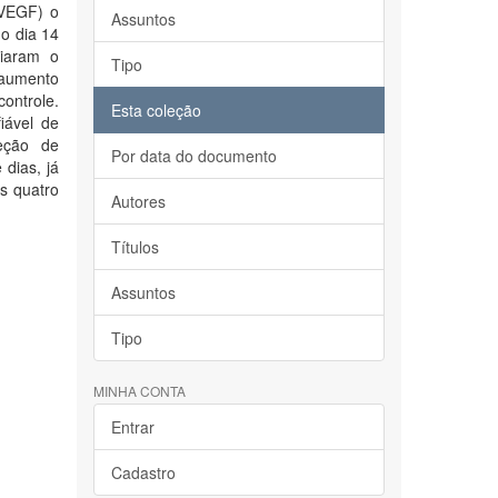
 VEGF) o
Assuntos
o dia 14
ciaram o
Tipo
 aumento
controle.
Esta coleção
iável de
jeção de
Por data do documento
dias, já
s quatro
Autores
Títulos
Assuntos
Tipo
MINHA CONTA
Entrar
Cadastro