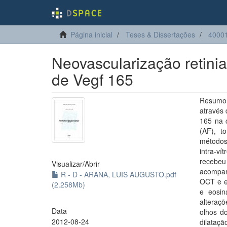
Página inicial
Teses & Dissertações
40001
Neovascularização retinia
de Vegf 165
Resumo:
através 
165 na c
(AF), t
métodos:
intra-ví
recebeu 
Visualizar/
Abrir
acompanh
R - D - ARANA, LUIS AUGUSTO.pdf
OCT e e
(2.258Mb)
e eosin
alteraç
Data
olhos d
2012-08-24
dilataçã