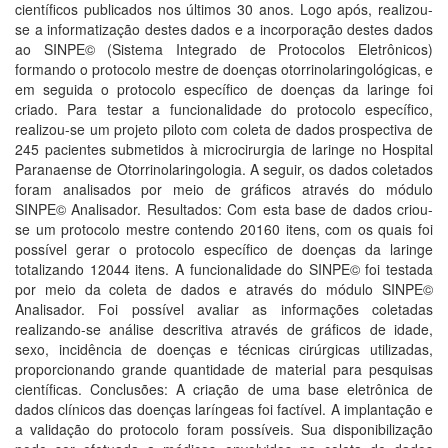
científicos publicados nos últimos 30 anos. Logo após, realizou-
se a informatização destes dados e a incorporação destes dados
ao SINPE© (Sistema Integrado de Protocolos Eletrônicos)
formando o protocolo mestre de doenças otorrinolaringológicas, e
em seguida o protocolo específico de doenças da laringe foi
criado. Para testar a funcionalidade do protocolo específico,
realizou-se um projeto piloto com coleta de dados prospectiva de
245 pacientes submetidos à microcirurgia de laringe no Hospital
Paranaense de Otorrinolaringologia. A seguir, os dados coletados
foram analisados por meio de gráficos através do módulo
SINPE© Analisador. Resultados: Com esta base de dados criou-
se um protocolo mestre contendo 20160 itens, com os quais foi
possível gerar o protocolo específico de doenças da laringe
totalizando 12044 itens. A funcionalidade do SINPE© foi testada
por meio da coleta de dados e através do módulo SINPE©
Analisador. Foi possível avaliar as informações coletadas
realizando-se análise descritiva através de gráficos de idade,
sexo, incidência de doenças e técnicas cirúrgicas utilizadas,
proporcionando grande quantidade de material para pesquisas
científicas. Conclusões: A criação de uma base eletrônica de
dados clínicos das doenças laríngeas foi factível. A implantação e
a validação do protocolo foram possíveis. Sua disponibilização