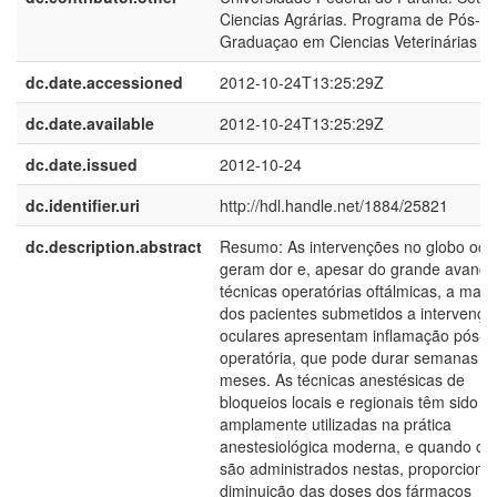
Ciencias Agrárias. Programa de Pós-
Graduaçao em Ciencias Veterinárias
dc.date.accessioned
2012-10-24T13:25:29Z
dc.date.available
2012-10-24T13:25:29Z
dc.date.issued
2012-10-24
dc.identifier.uri
http://hdl.handle.net/1884/25821
dc.description.abstract
Resumo: As intervenções no globo ocu
geram dor e, apesar do grande avanço
técnicas operatórias oftálmicas, a maio
dos pacientes submetidos a intervençõ
oculares apresentam inflamação pós-
operatória, que pode durar semanas o
meses. As técnicas anestésicas de
bloqueios locais e regionais têm sido
amplamente utilizadas na prática
anestesiológica moderna, e quando op
são administrados nestas, proporcion
diminuição das doses dos fármacos