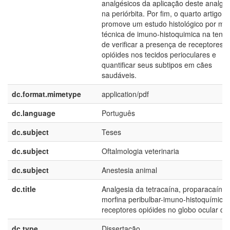
analgésicos da aplicação deste analgé
na periórbita. Por fim, o quarto artigo
promove um estudo histológico por me
técnica de imuno-histoquimica na tenta
de verificar a presença de receptores
opióides nos tecidos perioculares e
quantificar seus subtipos em cães
saudáveis.
dc.format.mimetype
application/pdf
dc.language
Português
dc.subject
Teses
dc.subject
Oftalmologia veterinaria
dc.subject
Anestesia animal
dc.title
Analgesia da tetracaína, proparacaína 
morfina peribulbar-imuno-histoquímica
receptores opióides no globo ocular de
dc.type
Dissertação