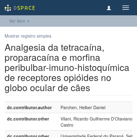
Toggl
navig
Ver item
Mostrar registro simples
Analgesia da tetracaína,
proparacaína e morfina
peribulbar-imuno-histoquímica
de receptores opióides no
globo ocular de cães
dc.contributor.author
Parchen, Helber Daniel
dc.contributor.other
Vilani, Ricardo Guilherme D'Otaviano d
Castro
dc.contributor.other
Universidade Federal do Paraná. Setor