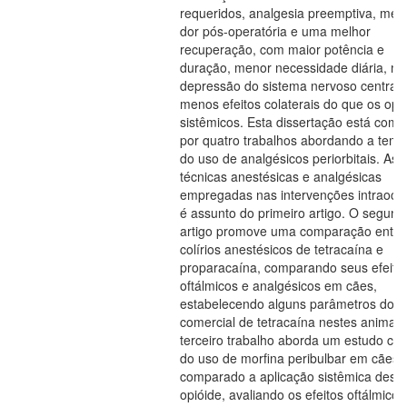
requeridos, analgesia preemptiva, men
dor pós-operatória e uma melhor
recuperação, com maior potência e
duração, menor necessidade diária, m
depressão do sistema nervoso central 
menos efeitos colaterais do que os opi
sistêmicos. Esta dissertação está comp
por quatro trabalhos abordando a temá
do uso de analgésicos periorbitais. As
técnicas anestésicas e analgésicas
empregadas nas intervenções intraocu
é assunto do primeiro artigo. O segund
artigo promove uma comparação entre
colírios anestésicos de tetracaína e
proparacaína, comparando seus efeito
oftálmicos e analgésicos em cães,
estabelecendo alguns parâmetros do co
comercial de tetracaína nestes animais
terceiro trabalho aborda um estudo clin
do uso de morfina peribulbar em cães,
comparado a aplicação sistêmica deste
opióide, avaliando os efeitos oftálmicos