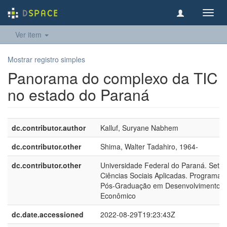
Toggl
navig
Ver item
Mostrar registro simples
Panorama do complexo da TIC
no estado do Paraná
dc.contributor.author
Kalluf, Suryane Nabhem
dc.contributor.other
Shima, Walter Tadahiro, 1964-
dc.contributor.other
Universidade Federal do Paraná. Setor
Ciências Sociais Aplicadas. Programa 
Pós-Graduação em Desenvolvimento
Econômico
dc.date.accessioned
2022-08-29T19:23:43Z