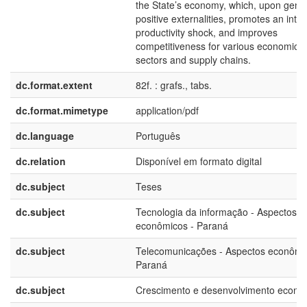
the State’s economy, which, upon gene
positive externalities, promotes an inte
productivity shock, and improves
competitiveness for various economic
sectors and supply chains.
dc.format.extent
82f. : grafs., tabs.
dc.format.mimetype
application/pdf
dc.language
Português
dc.relation
Disponível em formato digital
dc.subject
Teses
dc.subject
Tecnologia da informação - Aspectos
econômicos - Paraná
dc.subject
Telecomunicações - Aspectos econômi
Paraná
dc.subject
Crescimento e desenvolvimento econo