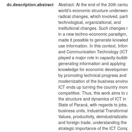
dc.description.abstract
Abstract: At the end of the 20th century
world’s economic structure underwent
radical changes, which involved, particul
technological, organizational, and
institutional changes. Such changes res
in a new techno-economic paradigm, w
made it possible to generate knowledg
use information. In this context, Informa
and Communication Technology (ICT)
played a major role in capacity-building 
generating information and applying
knowledge for economic development, 
by promoting technical progress and
modernization of the business environ
ICT ends up turning the country more
competitive. Thus, this work aims to an
the structure and dynamics of ICT in th
State of Paraná, with regards to jobs,
business units, Industrial Transformatio
Values, productivity, deindustrialization 
and foreign trade, understanding the
strategic importance of the ICT Comple