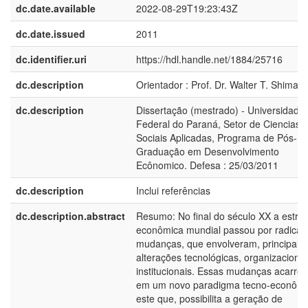
dc.date.available
2022-08-29T19:23:43Z
dc.date.issued
2011
dc.identifier.uri
https://hdl.handle.net/1884/25716
dc.description
Orientador : Prof. Dr. Walter T. Shima
dc.description
Dissertação (mestrado) - Universidade
Federal do Paraná, Setor de Ciencias
Sociais Aplicadas, Programa de Pós-
Graduação em Desenvolvimento
Ecônomico. Defesa : 25/03/2011
dc.description
Inclui referências
dc.description.abstract
Resumo: No final do século XX a estrut
econômica mundial passou por radicai
mudanças, que envolveram, principalm
alterações tecnológicas, organizacionai
institucionais. Essas mudanças acarre
em um novo paradigma tecno-econômi
este que, possibilita a geração de