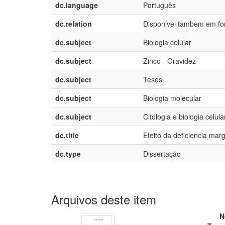
dc.language
Português
dc.relation
Disponivel tambem em for
dc.subject
Biologia celular
dc.subject
Zinco - Gravidez
dc.subject
Teses
dc.subject
Biologia molecular
dc.subject
Citologia e biologia celula
dc.title
Efeito da deficiencia marg
dc.type
Dissertação
Arquivos deste item
N