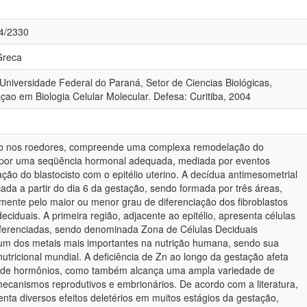
84/2330
Greca
Universidade Federal do Paraná, Setor de Ciencias Biológicas,
o em Biologia Celular Molecular. Defesa: Curitiba, 2004
ão nos roedores, compreende uma complexa remodelação do
o por uma seqüência hormonal adequada, mediada por eventos
ração do blastocisto com o epitélio uterino. A decídua antimesometrial
icada a partir do dia 6 da gestação, sendo formada por três áreas,
mente pelo maior ou menor grau de diferenciação dos fibroblastos
eciduais. A primeira região, adjacente ao epitélio, apresenta células
diferenciadas, sendo denominada Zona de Células Deciduais
um dos metais mais importantes na nutrição humana, sendo sua
utricional mundial. A deficiência de Zn ao longo da gestação afeta
 de hormônios, como também alcança uma ampla variedade de
ecanismos reprodutivos e embrionários. De acordo com a literatura,
enta diversos efeitos deletérios em muitos estágios da gestação,