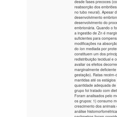
desde fases precoces (c
reabsorção dos embriões,
no tubo neural). Apesar d
desenvolvimento embrioná
desenvolvimento do proce
embrionária. Quando o fo
a ingestão de Zn é margi
suficientes para compens
modificações na absorção 
do íon mediada por proteí
constituem um dos princ
redistribuição tecidual e 
avaliar os efeitos decorr
marginalmente deficiente 
gestação). Ratas recém-
mantidas até os estágios 
quantidade adequada de 
grupo foi tratado com die
Foram analisados pelo me
os grupos: 1) consumo m
crescimento dos animais e
análise histomorfométric
parâmetros foram conside