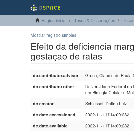
Página inicial
Teses & Dissertações
Teses
Mostrar registro simples
Efeito da deficiencia marg
gestaçao de ratas
dc.contributor.advisor
Greca, Claudio de Paula 
dc.contributor.other
Universidade Federal do 
em Biologia Celular e Mol
dc.creator
Schiessel, Dalton Luiz
dc.date.accessioned
2022-11-11T14:09:28Z
dc.date.available
2022-11-11T14:09:28Z