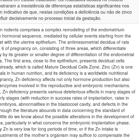
traram a inexistência de diferenças estatísticas significantes nos
 indicativo de que, nestas condições a deficiência ou não de zinco
fluir decisivamente no processo inicial da gestação.
n in rodents comprises a complex remodeling of the endometrium
 hormonal sequence, mediated by cellular events starting from the
yst with the uterine epithelium. The antimesometrial decidua of rats
 6 of pregnancy on, consisting of three areas, which differentiate
 by its greater or smaller degree of differentiation of the endometrial
ls. The first area, close to the epithelium, presents decidual cells
already, which is called Mature Decidual Cells Zone. Zinc (Zn) is one
ls in human nutrition, and its deficiency is a worldwide nutritional
nancy, Zn deficiency affects not only hormone production but also
f enzymes involved in the reproductive and embryonic mechanisms.
e, Zn deficiency presents various deleterious effects in many stages of
ly stages (with reduction in success rates of implantation, raise in
embryos, abnormalities in the blastocoel cavity, and defects in the
lthough the literature abounds in data concerning the standard of
ttle do we know about the possible alterations in the development of
ss, particularly in what concerns the embryonic implantation phase.
Zn is very low for long periods of time, or if the Zn intake is
justments of the mother’s organism may suffice to compensate the