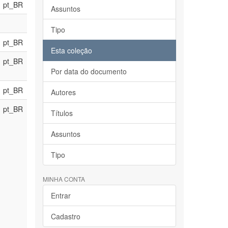
pt_BR
Assuntos
Tipo
pt_BR
Esta coleção
pt_BR
Por data do documento
pt_BR
Autores
pt_BR
Títulos
Assuntos
Tipo
MINHA CONTA
Entrar
Cadastro