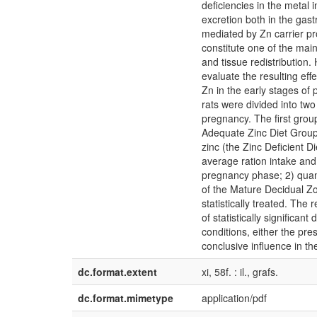
deficiencies in the metal 
excretion both in the gastr
mediated by Zn carrier pr
constitute one of the mai
and tissue redistribution.
evaluate the resulting effe
Zn in the early stages of
rats were divided into tw
pregnancy. The first grou
Adequate Zinc Diet Group)
zinc (the Zinc Deficient D
average ration intake and
pregnancy phase; 2) quant
of the Mature Decidual Zo
statistically treated. Th
of statistically significan
conditions, either the pre
conclusive influence in th
dc.format.extent
xi, 58f. : il., grafs.
dc.format.mimetype
application/pdf