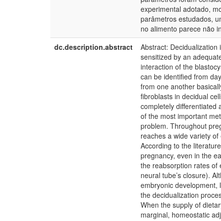
experimental adotado, mos
parâmetros estudados, um
no alimento parece não in
dc.description.abstract
Abstract: Decidualizatio
sensitized by an adequate
interaction of the blastoc
can be identified from day
from one another basically
fibroblasts in decidual cel
completely differentiated 
of the most important meta
problem. Throughout preg
reaches a wide variety o
According to the literatur
pregnancy, even in the ear
the reabsorption rates of 
neural tube’s closure). A
embryonic development, li
the decidualization proce
When the supply of dietary 
marginal, homeostatic ad