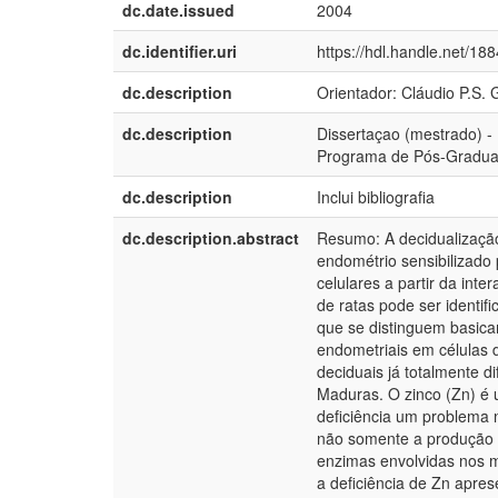
dc.date.issued
2004
dc.identifier.uri
https://hdl.handle.net/18
dc.description
Orientador: Cláudio P.S. 
dc.description
Dissertaçao (mestrado) - 
Programa de Pós-Graduaça
dc.description
Inclui bibliografia
dc.description.abstract
Resumo: A decidualizaç
endométrio sensibilizad
celulares a partir da inte
de ratas pode ser identif
que se distinguem basica
endometriais em células d
deciduais já totalmente 
Maduras. O zinco (Zn) é 
deficiência um problema n
não somente a produção
enzimas envolvidas nos m
a deficiência de Zn apres