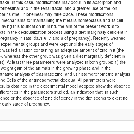
intake. In this case, modifications may occur in its absorption and
ointestinal and in the renal tracts, and a greater use of the ion
oteins (the Thioneines) may take place. These modifications
n mechanisms for maintaining the metal’s homeostasis and its cell
 Having this foundation in mind, the aim of the present work is to
cts in the decidualization process using a diet marginally deficient in
 pregnancy in rats (days 6, 7 and 8 of pregnancy). Recently weaned
o experimental groups and were kept until the early stages of
p was fed a ration containing an adequate amount of zinc in it (the
, whereas the other group was given a diet marginally deficient in
iet). At least three parameters were analyzed in both groups: 1) the
 weight gain of the animals in the growing phase and in the
itative analysis of plasmatic zinc; and 3) histomorphometric analysis
ne Cells of the antimesometrial decidua. All parameters were
e results obtained in the experimental model adopted show the absence
t differences in the parameters studied, an indication that, in such
sence or the absence of zinc deficiency in the diet seems to exert no
e early stage of pregnancy.