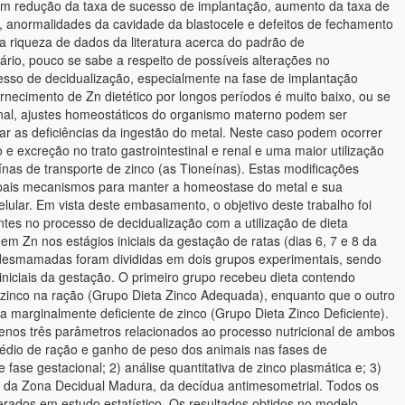
om redução da taxa de sucesso de implantação, aumento da taxa de
 anormalidades da cavidade da blastocele e defeitos de fechamento
a riqueza de dados da literatura acerca do padrão de
rio, pouco se sabe a respeito de possíveis alterações no
sso de decidualização, especialmente na fase de implantação
rnecimento de Zn dietético por longos períodos é muito baixo, ou se
nal, ajustes homeostáticos do organismo materno podem ser
ar as deficiências da ingestão do metal. Neste caso podem ocorrer
e excreção no trato gastrointestinal e renal e uma maior utilização
nas de transporte de zinco (as Tioneínas). Estas modificações
ipais mecanismos para manter a homeostase do metal e sua
celular. Em vista deste embasamento, o objetivo deste trabalho foi
entes no processo de decidualização com a utilização de dieta
em Zn nos estágios iniciais da gestação de ratas (dias 6, 7 e 8 da
desmamadas foram divididas em dois grupos experimentais, sendo
iniciais da gestação. O primeiro grupo recebeu dieta contendo
zinco na ração (Grupo Dieta Zinco Adequada), enquanto que o outro
ta marginalmente deficiente de zinco (Grupo Dieta Zinco Deficiente).
nos três parâmetros relacionados ao processo nutricional de ambos
édio de ração e ganho de peso dos animais nas fases de
 fase gestacional; 2) análise quantitativa de zinco plasmática e; 3)
a da Zona Decidual Madura, da decídua antimesometrial. Todos os
rados em estudo estatístico. Os resultados obtidos no modelo