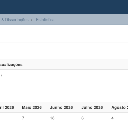
 & Dissertações
Estatística
sualizações
17
ril 2026
Maio 2026
Junho 2026
Julho 2026
Agosto 
7
18
6
4