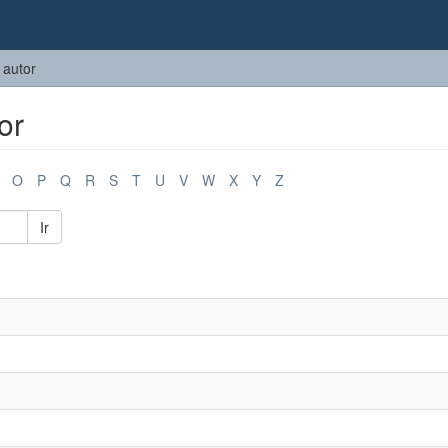
 autor
or
O
P
Q
R
S
T
U
V
W
X
Y
Z
Ir