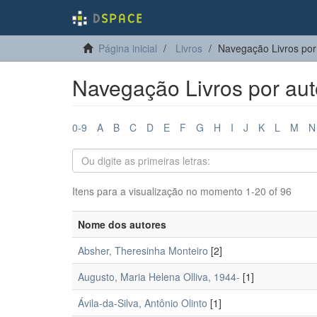
Página inicial
Livros
Navegação Livros por
Navegação Livros por aut
0-9
A
B
C
D
E
F
G
H
I
J
K
L
M
N
Itens para a visualização no momento 1-20 of 96
Nome dos autores
Absher, Theresinha Monteiro
[2]
Augusto, Maria Helena Olliva, 1944-
[1]
Ávila-da-Silva, Antônio Olinto
[1]