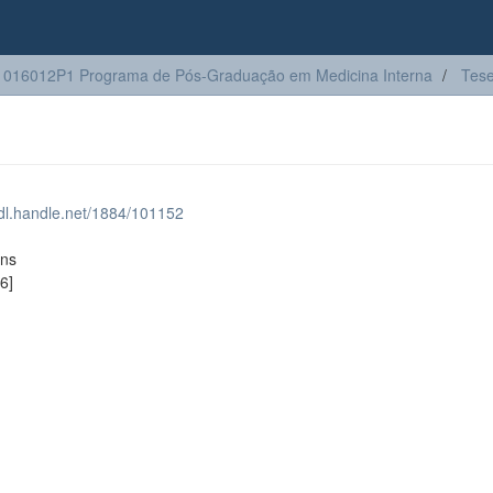
016012P1 Programa de Pós-Graduação em Medicina Interna
Tes
hdl.handle.net/1884/101152
ons
6]