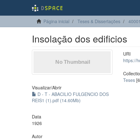
Página inicial
Teses & Dissertações
40001
Insolação dos edificios
URI
https://
Collecti
Teses
[6
Visualizar/
Abrir
D - T - ABACILIO FULGENCIO DOS
REIS1 (1).pdf (14.60Mb)
Data
1926
Autor