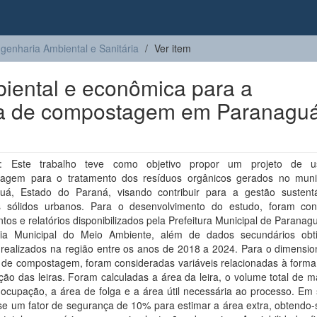
genharia Ambiental e Sanitária
Ver item
biental e econômica para a
na de compostagem em Paranaguá
: Este trabalho teve como objetivo propor um projeto de u
agem para o tratamento dos resíduos orgânicos gerados no muni
uá, Estado do Paraná, visando contribuir para a gestão sustent
s sólidos urbanos. Para o desenvolvimento do estudo, foram con
os e relatórios disponibilizados pela Prefeitura Municipal de Paranag
ria Municipal do Meio Ambiente, além de dados secundários ob
 realizados na região entre os anos de 2018 a 2024. Para o dimensi
o de compostagem, foram consideradas variáveis relacionadas à forma
ão das leiras. Foram calculadas a área da leira, o volume total de ma
ocupação, a área de folga e a área útil necessária ao processo. Em 
se um fator de segurança de 10% para estimar a área extra, obtendo-