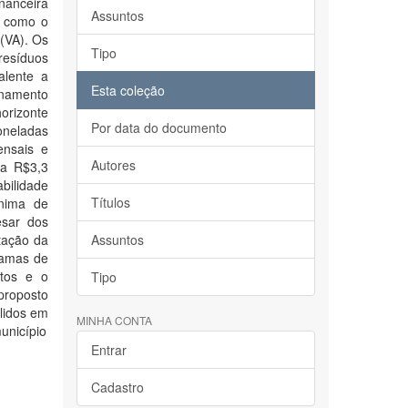
nanceira
Assuntos
s como o
 (VA). Os
Tipo
resíduos
alente a
Esta coleção
onamento
orizonte
Por data do documento
oneladas
ensais e
Autores
 a R$3,3
bilidade
Títulos
nima de
esar dos
tação da
Assuntos
ramas de
ctos e o
Tipo
proposto
ólidos em
MINHA CONTA
unicípio
Entrar
Cadastro