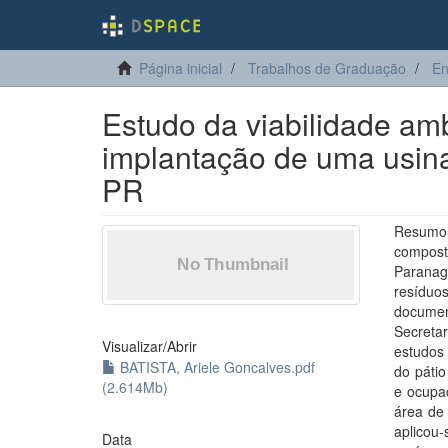
Página inicial
Trabalhos de Graduação
En
Estudo da viabilidade am
implantação de uma usi
PR
Resumo
compost
Paranag
resíduo
document
Secreta
Visualizar/
Abrir
estudos
BATISTA, Ariele Goncalves.pdf
do páti
(2.614Mb)
e ocupaç
área de 
aplicou-
Data