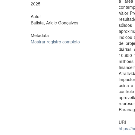
a área 
2025
contemp
Valor Pr
Autor
resulta
Batista, Ariele Gonçalves
sólidos
aproxim
Metadata
indicou
Mostrar registro completo
de proj
diárias
10.950 
milhões
financ
Atrativ
impactos
usina é
control
aprovei
represen
Paranag
URI
https://