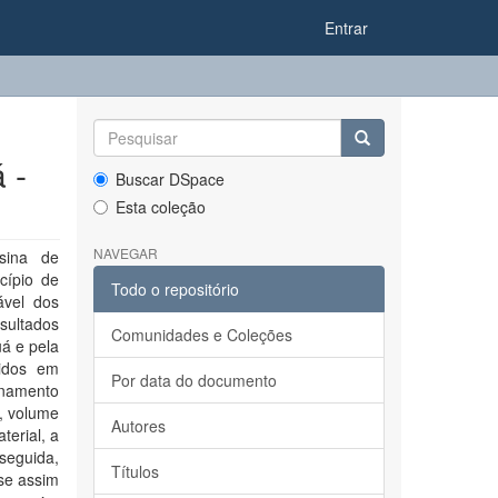
Entrar
 -
Buscar DSpace
Esta coleção
NAVEGAR
sina de
cípio de
Todo o repositório
ável dos
sultados
Comunidades e Coleções
uá e pela
tidos em
Por data do documento
onamento
, volume
Autores
terial, a
seguida,
Títulos
se assim