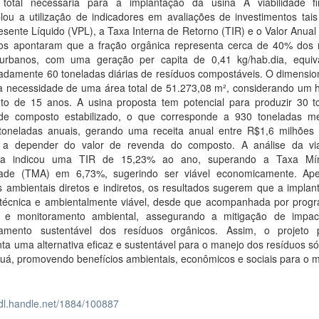
total necessária para a implantação da usina A viabilidade fi
lou a utilização de indicadores em avaliações de investimentos tai
esente Líquido (VPL), a Taxa Interna de Retorno (TIR) e o Valor Anual
dos apontaram que a fração orgânica representa cerca de 40% dos 
 urbanos, com uma geração per capita de 0,41 kg/hab.dia, equiv
adamente 60 toneladas diárias de resíduos compostáveis. O dimensi
 a necessidade de uma área total de 51.273,08 m², considerando um h
eto de 15 anos. A usina proposta tem potencial para produzir 30 t
 de composto estabilizado, o que corresponde a 930 toneladas m
toneladas anuais, gerando uma receita anual entre R$1,6 milhões
 a depender do valor de revenda do composto. A análise da via
eira indicou uma TIR de 15,23% ao ano, superando a Taxa Mí
idade (TMA) em 6,73%, sugerindo ser viável economicamente. Ap
 ambientais diretos e indiretos, os resultados sugerem que a implan
 técnica e ambientalmente viável, desde que acompanhada por prog
e e monitoramento ambiental, assegurando a mitigação de impa
tamento sustentável dos resíduos orgânicos. Assim, o projeto 
ta uma alternativa eficaz e sustentável para o manejo dos resíduos s
uá, promovendo benefícios ambientais, econômicos e sociais para o m
hdl.handle.net/1884/100887