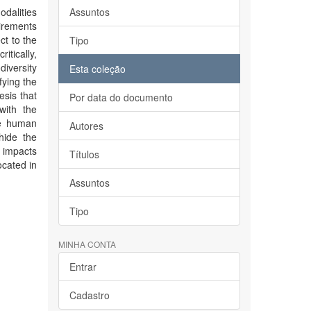
odalities
Assuntos
uirements
ct to the
Tipo
itically,
iversity
Esta coleção
fying the
esis that
Por data do documento
with the
he human
Autores
 hide the
e impacts
Títulos
ocated in
Assuntos
Tipo
MINHA CONTA
Entrar
Cadastro