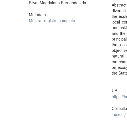
Silva, Magdalena Fernandes da
Abstract
diversif
Metadata
the ecol
Mostrar registro completo
local co
unmaskin
and the 
principa
the eco
objecti
natural 
merchand
on ecosy
the Stat
URI
https://
Collecti
Teses
[1