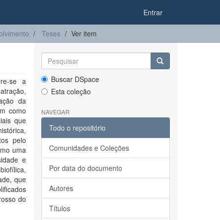
Entrar
olvimento
Teses
Ver item
Buscar DSpace
ere-se a
atração,
Esta coleção
vação da
tem como
NAVEGAR
iais que
Todo o repositório
stórica,
tos pelo
Comunidades e Coleções
como uma
sidade e
Por data do documento
iofílica,
ade, que
Autores
ificados
rosso do
Títulos