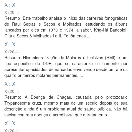
X : X
X
(
20--
)
Resumo :Este trabalho analisa o início das carreiras fonográficas
de Raul Seixas e Secos e Molhados, estudando os álbuns
lançados por eles em 1973 e 1974, a saber, Krig-Há Bandolo!,
Gita e Secos & Molhados I e II. Fenômenos ...
X : X
X
(
20--
)
Resumo: Hipomineralização de Molares e Incisivos (HMI) é um
tipo específico de DDE, que se caracteriza clinicamente por
apresentar opacidades demarcadas envolvendo desde um até os
quatro primeiros molares permanentes, ...
X : X
X
(
20--
)
Resumo: A Doença de Chagas, causada pelo protozoário
Trypanosoma cruzi, mesmo mais de um século depois de sua
descrição ainda é um problema atual de saúde pública. Não há
vacina contra a doença e acredita-se que o tratamento ...
X : X
X
(
20--
)