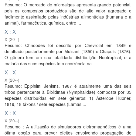
Resumo: O mercado de microalgas apresenta grande potencial,
pois os compostos produzidos são de alto valor agregado e
facilmente assimilado pelas indústrias alimentícias (humana e a
animal), farmacêutica, química, entre ...
X : X
X
(
20--
)
Resumo: Chnoodes foi descrito por Chevrolat em 1849 e
detalhado posteriormente por Mulsant (1850) e Chapuis (1876).
O gênero tem em sua totalidade distribuição Neotropical, e a
maioria das suas espécies tem ocorrência na ...
X : X
X
(
20--
)
Resumo: Epiphilini Jenkins, 1987 é atualmente uma das seis
tribos pertencente à Biblidinae (Nymphalidae) composta por 35
espécies distribuídas em sete gêneros: 1) Asterope Hübner,
1819, 18 táxons / sete espécies (Lamas ...
X : X
X
(
20--
)
Resumo : A utilização de simuladores eletromagnéticos é uma
ótima opção para prever efeitos envolvendo propagação de