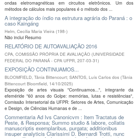
ondas eletromagnéticas em circuitos eletrônicos. Um dos
métodos de cálculos mais populares é o método dos ...
A integração do índio na estrutura agrária do Paraná : o
caso Kaingáng
Helm, Cecília Maria Vieira
(
198-
)
Não inclui Resumo
RELATÓRIO DE AUTOAVALIAÇÃO 2016
CPA, COMISSÃO PRÓPRIA DE AVALIAÇÃO
(
UNIVERSIDADE
FEDERAL DO PARANÁ - CPA UFPR
,
207-03-31
)
EXPOSIÇÃO CONTINUAMOS...
BLOOMFIELD, Tânia Bittencourt
;
SANTOS, Luís Carlos dos
(
Tânia
Bittencourt Bloomfield
,
14/10/2025
)
Exposição de artes visuais "Continuamos...", integrante da
efeméride "60 anos do Golpe: memórias, lutas e resistências",
Comissão Intersetorial da UFPR: Setores de Artes, Comunicação
e Design, de Ciências Humanas e de ...
Commentaria Ad Ivs Canonicvm : Item Tractatus de
Peste, & Responsa; Summo studio & labore, collatis
manuscriptis exemplaribus, purgata; additionibus
insuper analyticis Clarissimi D. Bernardi Trotti, nunc