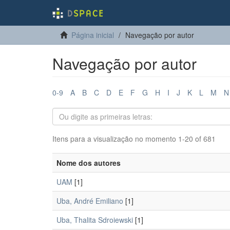
Página inicial
Navegação por autor
Navegação por autor
0-9
A
B
C
D
E
F
G
H
I
J
K
L
M
N
Itens para a visualização no momento 1-20 of 681
Nome dos autores
UAM
[1]
Uba, André Emiliano
[1]
Uba, Thalita Sdroiewski
[1]