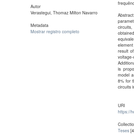
frequênc
Autor
Verastegui, Thomaz Milton Navarro
Abstrac
paramet
Metadata
circuit
Mostrar registro completo
obtained
equivale
element 
result o
voltage
Addition
is prop
model an
8% for t
circuits
URI
https://
Collecti
Teses
[4