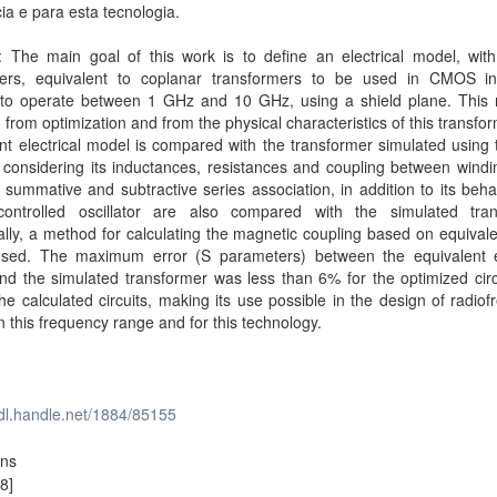
ia e para esta tecnologia.
t: The main goal of this work is to define an electrical model, wit
ers, equivalent to coplanar transformers to be used in CMOS in
s, to operate between 1 GHz and 10 GHz, using a shield plane. This 
 from optimization and from the physical characteristics of this transfo
nt electrical model is compared with the transformer simulated using t
considering its inductances, resistances and coupling between windi
f summative and subtractive series association, in addition to its beha
-controlled oscillator are also compared with the simulated tran
ally, a method for calculating the magnetic coupling based on equival
osed. The maximum error (S parameters) between the equivalent el
d the simulated transformer was less than 6% for the optimized circ
he calculated circuits, making its use possible in the design of radio
 in this frequency range and for this technology.
hdl.handle.net/1884/85155
ons
8]