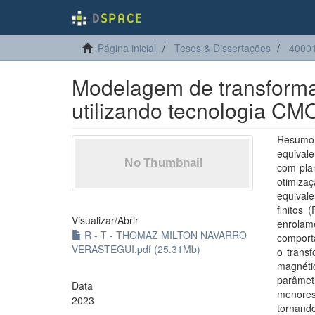
Página inicial
Teses & Dissertações
40001
Modelagem de transformad
utilizando tecnologia CM
Resumo:
equivale
com plan
otimizaç
equival
finitos
Visualizar/
Abrir
enrolam
R - T - THOMAZ MILTON NAVARRO
comport
VERASTEGUI.pdf (25.31Mb)
o trans
magnét
parâmetr
Data
menores
2023
tornando