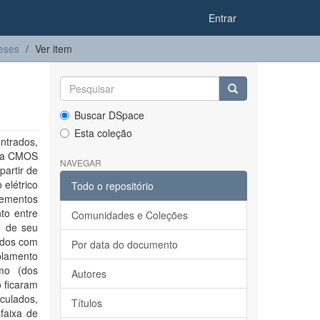
Entrar
eses
Ver item
Buscar DSpace
Esta coleção
ntrados,
gia CMOS
NAVEGAR
partir de
 elétrico
Todo o repositório
lementos
to entre
Comunidades e Coleções
m de seu
ados com
Por data do documento
plamento
mo (dos
Autores
o ficaram
culados,
Títulos
faixa de