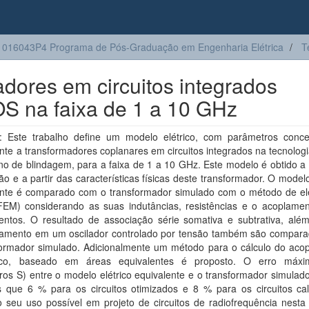
016043P4 Programa de Pós-Graduação em Engenharia Elétrica
T
ores em circuitos integrados
OS na faixa de 1 a 10 GHz
 Este trabalho define um modelo elétrico, com parâmetros conce
nte a transformadores coplanares em circuitos integrados na tecnolo
o de blindagem, para a faixa de 1 a 10 GHz. Este modelo é obtido a 
ão e a partir das características físicas deste transformador. O modelo
ente é comparado com o transformador simulado com o método de e
 (FEM) considerando as suas indutâncias, resistências e o acoplamen
entos. O resultado de associação série somativa e subtrativa, alé
amento em um oscilador controlado por tensão também são compar
formador simulado. Adicionalmente um método para o cálculo do aco
ico, baseado em áreas equivalentes é proposto. O erro máxi
os S) entre o modelo elétrico equivalente e o transformador simulad
 que 6 % para os circuitos otimizados e 8 % para os circuitos cal
 seu uso possível em projeto de circuitos de radiofrequência nesta 