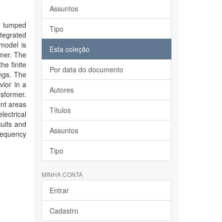
Assuntos
h lumped
Tipo
tegrated
model is
Esta coleção
rmer. The
he finite
Por data do documento
ngs. The
vior in a
Autores
sformer.
ent areas
Títulos
ectrical
uits and
Assuntos
frequency
Tipo
MINHA CONTA
Entrar
Cadastro