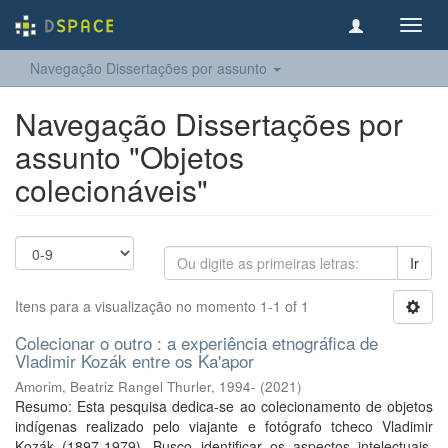
Toggl
navig
Navegação Dissertações por assunto
Navegação Dissertações por
assunto "Objetos
colecionáveis"
Ir
Itens para a visualização no momento 1-1 of 1
Colecionar o outro : a experiência etnográfica de
Vladimir Kozák entre os Ka'apor
Amorim, Beatriz Rangel Thurler, 1994-
(
2021
)
Resumo: Esta pesquisa dedica-se ao colecionamento de objetos
indígenas realizado pelo viajante e fotógrafo tcheco Vladimir
Kozák (1897-1979). Busco identificar os aspectos intelectuais,