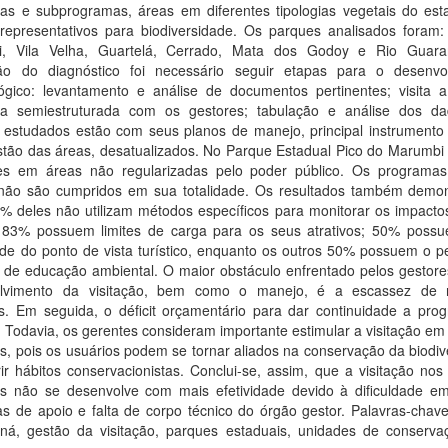
as e subprogramas, áreas em diferentes tipologias vegetais do est
representativos para biodiversidade. Os parques analisados foram:
, Vila Velha, Guartelá, Cerrado, Mata dos Godoy e Rio Guara
ção do diagnóstico foi necessário seguir etapas para o desenvo
ógico: levantamento e análise de documentos pertinentes; visita 
sta semiestruturada com os gestores; tabulação e análise dos d
 estudados estão com seus planos de manejo, principal instrumento u
stão das áreas, desatualizados. No Parque Estadual Pico do Marumbi
des em áreas não regularizadas pelo poder público. Os programa
 não são cumpridos em sua totalidade. Os resultados também demo
% deles não utilizam métodos específicos para monitorar os impacto
; 83% possuem limites de carga para os seus atrativos; 50% poss
dade do ponto de vista turístico, enquanto os outros 50% possuem o pe
 de educação ambiental. O maior obstáculo enfrentado pelos gestore
lvimento da visitação, bem como o manejo, é a escassez de 
. Em seguida, o déficit orçamentário para dar continuidade a pro
. Todavia, os gerentes consideram importante estimular a visitação e
s, pois os usuários podem se tornar aliados na conservação da biodi
ir hábitos conservacionistas. Conclui-se, assim, que a visitação no
is não se desenvolve com mais efetividade devido à dificuldade e
as de apoio e falta de corpo técnico do órgão gestor. Palavras-chav
ná, gestão da visitação, parques estaduais, unidades de conserva