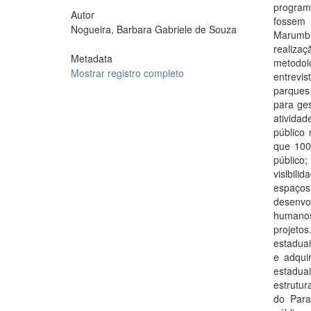
program
Autor
fossem 
Nogueira, Barbara Gabriele de Souza
Marumbi
realiza
Metadata
metodol
Mostrar registro completo
entrevi
parques
para ge
ativida
público
que 100
público
visibili
espaços
desenvo
humanos
projetos
estaduai
e adquir
estadua
estrutur
do Para