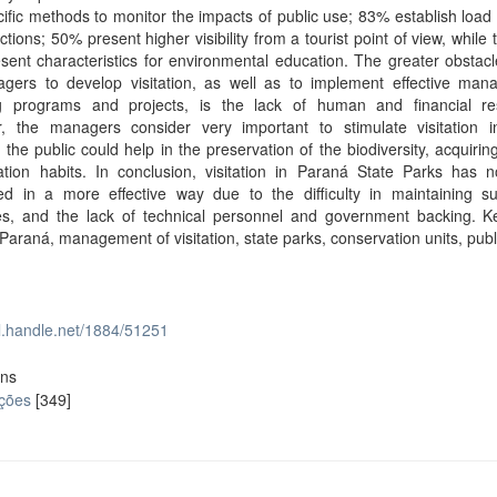
ific methods to monitor the impacts of public use; 83% establish load l
actions; 50% present higher visibility from a tourist point of view, while 
ent characteristics for environmental education. The greater obstac
gers to develop visitation, as well as to implement effective man
ng programs and projects, is the lack of human and financial re
, the managers consider very important to stimulate visitation i
the public could help in the preservation of the biodiversity, acquirin
ation habits. In conclusion, visitation in Paraná State Parks has n
ed in a more effective way due to the difficulty in maintaining su
res, and the lack of technical personnel and government backing. K
 Paraná, management of visitation, state parks, conservation units, publ
dl.handle.net/1884/51251
ons
ações
[349]