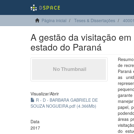
Página inicial
Teses & Dissertações
40001
A gestão da visitação em
estado do Paraná
Resumo: 
de recre
Paraná é
as uni
represe
pequeno
Visualizar/
Abrir
garante 
R - D - BARBARA GABRIELE DE
manejar 
SOUZA NOGUEIRA.pdf (4.366Mb)
papel, 
podendo
áreas pr
Data
visitaçã
2017
do estu