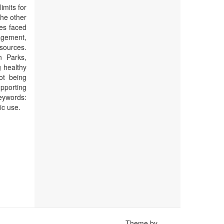
imits for
the other
les faced
agement,
sources.
n Parks,
g healthy
ot being
pporting
eywords:
ic use.
Theme by