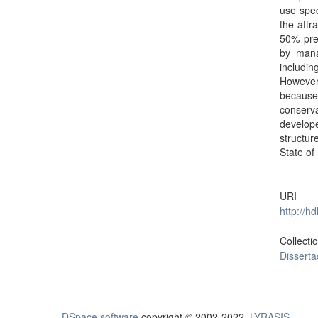
use spec
the attr
50% pres
by mana
includi
However
because 
conserv
develop
structu
State of
URI
http://h
Collecti
Dissert
DSpace software
copyright © 2002-2022
LYRASIS