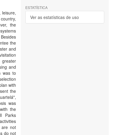
ESTATÍSTICA
 leisure,
Ver as estatísticas de uso
 country,
ver, the
osystems
 Besides
antee the
ister and
isitation
 greater
ising and
h was to
selection
plan with
sent the
uartelá",
osis was
with the
ll Parks
tivities
 are not
s do not