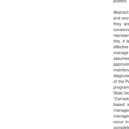
público.
Abstract
and envi
they ar
conserv
represe
this, it
effectiv
manage n
assumes
approxim
mainten
diagnose
of the P
program
State bi
"Cerrad
based i
manager
managem
occur i
complete