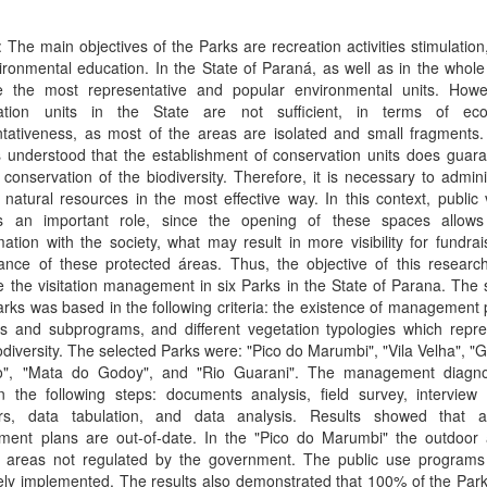
: The main objectives of the Parks are recreation activities stimulation,
ronmental education. In the State of Paraná, as well as in the whole
e the most representative and popular environmental units. Howe
ation units in the State are not sufficient, in terms of ec
ntativeness, as most of the areas are isolated and small fragments.
 is understood that the establishment of conservation units does guar
e conservation of the biodiversity. Therefore, it is necessary to admin
atural resources in the most effective way. In this context, public v
 an important role, since the opening of these spaces allows
ation with the society, what may result in more visibility for fundra
ance of these protected áreas. Thus, the objective of this researc
 the visitation management in six Parks in the State of Parana. The 
arks was based in the following criteria: the existence of management 
s and subprograms, and different vegetation typologies which repre
odiversity. The selected Parks were: "Pico do Marumbi", "Vila Velha", "G
o", "Mata do Godoy", and "Rio Guarani". The management diagn
n the following steps: documents analysis, field survey, interview 
s, data tabulation, and data analysis. Results showed that a
ent plans are out-of-date. In the "Pico do Marumbi" the outdoor ac
n areas not regulated by the government. The public use programs
ly implemented. The results also demonstrated that 100% of the Park