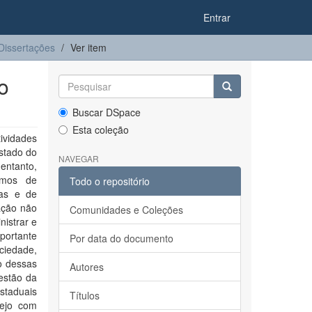
Entrar
Dissertações
Ver item
o
Buscar DSpace
Esta coleção
ividades
stado do
NAVEGAR
 entanto,
rmos de
Todo o repositório
das e de
ação não
Comunidades e Coleções
nistrar e
portante
Por data do documento
ciedade,
o dessas
Autores
gestão da
staduais
Títulos
nejo com