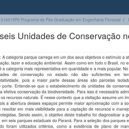
016015P0 Programa de Pós-Graduação em Engenharia Florestal
 seis Unidades de Conservação n
A categoria parque carrega em um dos seus objetivos o estímulo a at
ação, lazer e educação ambiental. Assim como em todo o Brasil, no e
 a categoria mais representativa em quantidade e a mais popular. No
dades de conservação no estado não são suficientes em te
ntatividade, pois a maior parte dessas áreas são parcelas isola
 porte. Entende-se que o estabelecimento de unidades de conserv
a efetiva conservação da biodiversidade. Para isso é necessário admi
os recursos naturais. É nesse contexto que a visitação assume um im
pois a abertura desses espaços permite maior aproximação com a so
 resultar em mais visibilidade para a captação de recursos e manej
otegidas. Sendo assim, o objetivo deste trabalho foi diagnosticar a 
o em seis parques estaduais do Paraná. Para a seleção dos parques e
do foram utilizados critérios, como a existência de plano de ma