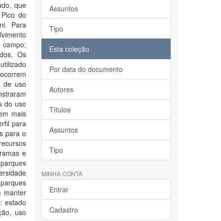
ado, que
Assuntos
 Pico do
ni. Para
Tipo
lvimento
a campo;
Esta coleção
ados. Os
tilizado
Por data do documento
 ocorrem
s de uso
Autores
nstraram
s do uso
Títulos
uem mais
rfil para
Assuntos
s para o
recursos
Tipo
gramas e
m parques
versidade
MINHA CONTA
s parques
Entrar
m manter
e: estado
Cadastro
ção, uso