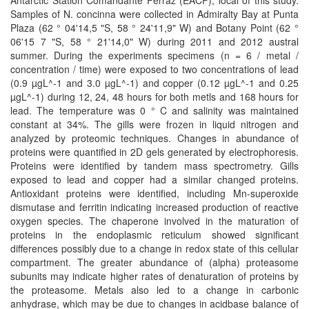
Antarctic Station Comandante Ferraz (EACF), local of this study.
Samples of N. concinna were collected in Admiralty Bay at Punta
Plaza (62 ° 04'14,5 "S, 58 ° 24'11,9" W) and Botany Point (62 °
06'15 7 "S, 58 ° 21'14,0" W) during 2011 and 2012 austral
summer. During the experiments specimens (n = 6 / metal /
concentration / time) were exposed to two concentrations of lead
(0.9 µgL^-1 and 3.0 µgL^-1) and copper (0.12 µgL^-1 and 0.25
µgL^-1) during 12, 24, 48 hours for both metls and 168 hours for
lead. The temperature was 0 ° C and salinity was maintained
constant at 34%. The gills were frozen in liquid nitrogen and
analyzed by proteomic techniques. Changes in abundance of
proteins were quantified in 2D gels generated by electrophoresis.
Proteins were identified by tandem mass spectrometry. Gills
exposed to lead and copper had a similar changed proteins.
Antioxidant proteins were identified, including Mn-superoxide
dismutase and ferritin indicating increased production of reactive
oxygen species. The chaperone involved in the maturation of
proteins in the endoplasmic reticulum showed significant
differences possibly due to a change in redox state of this cellular
compartment. The greater abundance of (alpha) proteasome
subunits may indicate higher rates of denaturation of proteins by
the proteasome. Metals also led to a change in carbonic
anhydrase, which may be due to changes in acidbase balance of