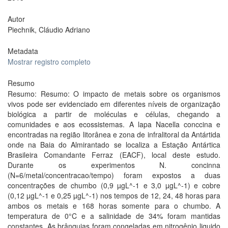
Autor
Piechnik, Cláudio Adriano
Metadata
Mostrar registro completo
Resumo
Resumo: Resumo: O impacto de metais sobre os organismos
vivos pode ser evidenciado em diferentes níveis de organização
biológica a partir de moléculas e células, chegando a
comunidades e aos ecossistemas. A lapa Nacella conccina e
encontradas na região litorânea e zona de infralitoral da Antártida
onde na Baia do Almirantado se localiza a Estação Antártica
Brasileira Comandante Ferraz (EACF), local deste estudo.
Durante os experimentos N. concinna
(N=6/metal/concentracao/tempo) foram expostos a duas
concentrações de chumbo (0,9 µgL^-1 e 3,0 µgL^-1) e cobre
(0,12 µgL^-1 e 0,25 µgL^-1) nos tempos de 12, 24, 48 horas para
ambos os metais e 168 horas somente para o chumbo. A
temperatura de 0°C e a salinidade de 34% foram mantidas
constantes. As brânquias foram congeladas em nitrogênio liquido