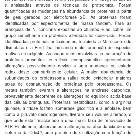
e analisadas através de técnicas de proteomica. Foram
quantificadas as mudanças na abundancia de proteinas a partir
de géis gerados por eletroforese 2D. As proteinas foram
identificadas por espectrometria de massa tandem. Para as
brânquias de N. concinna expostas ao chumbo e ao cobre um
grupo semelhante de proteinas alteradas foi observado. Foram
identificadas proteínas antioxidantes, incluindo a Mn-superoxido
dismutase e a Ferri tina indicando maior produção de especies
reativas de oxigênio. As chaperonas envolvidas na maturação de
proteínas presentes no reticulo endoplasmático apresentaram
alterações possivelmente devido a uma mudança no estado
redox deste compartimento celular. A maior abundancia de
subunidades do proteassoma (alfa) pode evidenciar maiores
taxas de desnaturação de proteínas pelo proteassoma. Os
metais também levaram a alterações na anidrase carbonica,
provavelmente decorrente de alterações no equilíbrio acida-base
das células branquiais. Proteínas metabólicas, como a arginina
quinase, a triose fosfato isomerase glicolitica e a enolase, bem
como a piruvato desidrogenase, tiveram seu volume alterado, o
que pode estar relacionado a uma maior taxa de renovação de
ATP. Finalmente, observamos a alteração na abundancia de uma
isoforma da Cdc42, uma proteína de sinalização com função de