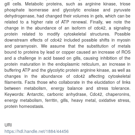
gill cells. Metabolic proteins, such as arginine kinase, triose
phosphate isomerase and glycolytic enolase and pyruvate
dehydrogenase, had changed their volumes in gels, which can be
related to a higher rate of ATP renewal. Finally, we note the
change in the abundance of an isoform of cdc42, a signaling
protein related to modify cytoskeletal structures. Possible
downstream effects of cdc42 included possible shifts in myosin
and paramyosin. We assume that the substitution of metals
bound to proteins by lead or copper caused an increase of ROS
and a challenge in acid based on gills, causing inhibition of the
protein maturation in the endoplasmic reticulum, an increase in
buffering ATP and the glycolytic protein arginine kinase, as well as
changes in the abundance of cdc42 affecting cytoskeletal
filaments. Facts those who collaborate in the elucidation of links
between metabolism, energy balance and stress tolerance.
Keywords: Antarctic, carbonic anhydrase, Cdc42, chaperonins,
energy metabolism, ferritin, gills, heavy metal, oxidative stress,
protein homeostasis.
URI
https://hdl.handle.net/1884/44456