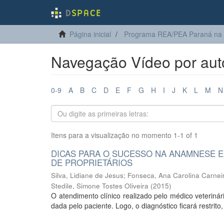
Página inicial
Programa REA/PEA Paraná na
Navegação Vídeo por auto
0-9
A
B
C
D
E
F
G
H
I
J
K
L
M
N
Itens para a visualização no momento 1-1 of 1
DICAS PARA O SUCESSO NA ANAMNESE E
DE PROPRIETÁRIOS
Silva, Lidiane de Jesus
;
Fonseca, Ana Carolina Carnei
Stedile, Simone Tostes Oliveira
(
2015
)
O atendimento clínico realizado pelo médico veterinár
dada pelo paciente. Logo, o diagnóstico ficará restrito, 