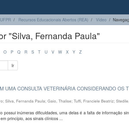
 UFPR
Recursos Educacionais Abertos (REA)
Vídeo
Navegaçã
r "Silva, Fernanda Paula"
O
P
Q
R
S
T
U
V
W
X
Y
Z
Ir
M UMA CONSULTA VETERINÁRIA CONSIDERANDO OS T
ro
;
Silva, Fernanda Paula
;
Gaio, Thalise
;
Tuffi, Franciele Beatriz
;
Stedile
io possui inúmeras dificuldades, uma delas é a falta de informação si
em princípio, aos sinais clínicos ...