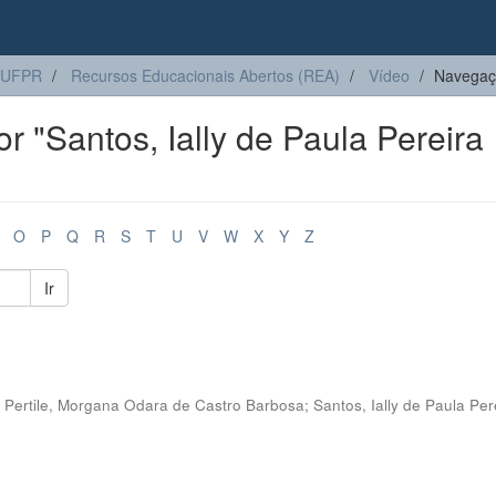
 UFPR
Recursos Educacionais Abertos (REA)
Vídeo
Navegaçã
 "Santos, Ially de Paula Pereira
O
P
Q
R
S
T
U
V
W
X
Y
Z
Ir
;
Pertile, Morgana Odara de Castro Barbosa
;
Santos, Ially de Paula Per