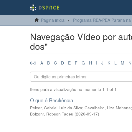
Página inicial
Programa REA/PEA Paraná na
Navegação Vídeo por autor
dos"
0-9
A
B
C
D
E
F
G
H
I
J
K
L
M
N
Itens para a visualização no momento 1-1 of 1
O que é Resiliência
Peixer, Gabriel Luiz da Silva
;
Cavalheiro, Liza Mohana
Bolzonr, Robson Tadeu
(
2020-09-17
)