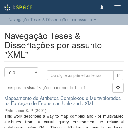
Toggl
navig
Navegação Teses & Dissertações por assunto
Navegação Teses &
Dissertações por assunto
"XML"
Ir
Itens para a visualização no momento 1-1 of 1
Mapeamento de Atributos Complexos e Multivalorados
na Extração de Esquemas Utilizando XML
Pinto, Jose S. P.
(
2001
)
This work describes a way to map complex and / or multivalued
attributes from a visual query environment to relational
databases, using XML. These attributes are usually produced