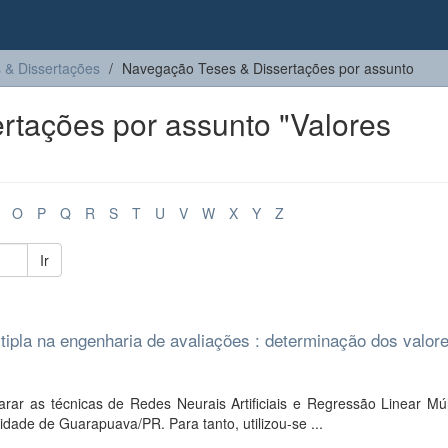
 & Dissertações
Navegação Teses & Dissertações por assunto
rtações por assunto "Valores
O
P
Q
R
S
T
U
V
W
X
Y
Z
Ir
tipla na engenharia de avaliações : determinação dos valor
ar as técnicas de Redes Neurais Artificiais e Regressão Linear Múlt
dade de Guarapuava/PR. Para tanto, utilizou-se ...