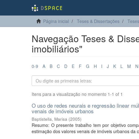
Página inicial
Teses & Dissertações
Teses
Navegação Teses & Disse
imobiliários"
0-9
A
B
C
D
E
F
G
H
I
J
K
L
M
N
Itens para a visualização no momento 1-1 of 1
O uso de redes neurais e regressão linear múl
venais de imóveis urbanos
Baptistella, Marisa
(
2005
)
Resumo: O presente trabalho tem por objetivo compar
estimação dos valores venais de imóveis urbanos da ci