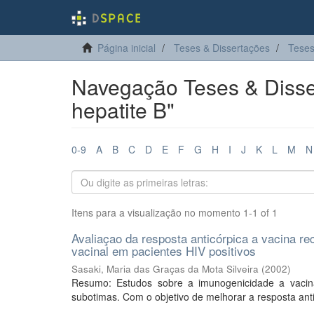
Página inicial
Teses & Dissertações
Teses
Navegação Teses & Disser
hepatite B"
0-9
A
B
C
D
E
F
G
H
I
J
K
L
M
N
Itens para a visualização no momento 1-1 of 1
Avaliaçao da resposta anticórpica a vacina r
vacinal em pacientes HIV positivos
Sasaki, Maria das Graças da Mota Silveira
(
2002
)
Resumo: Estudos sobre a imunogenicidade a vacina
subotimas. Com o objetivo de melhorar a resposta anti