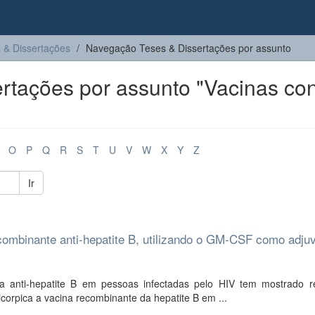
 & Dissertações
Navegação Teses & Dissertações por assunto
tações por assunto "Vacinas con
O
P
Q
R
S
T
U
V
W
X
Y
Z
Ir
ecombinante anti-hepatite B, utilizando o GM-CSF como adju
 anti-hepatite B em pessoas infectadas pelo HIV tem mostrado r
corpica a vacina recombinante da hepatite B em ...