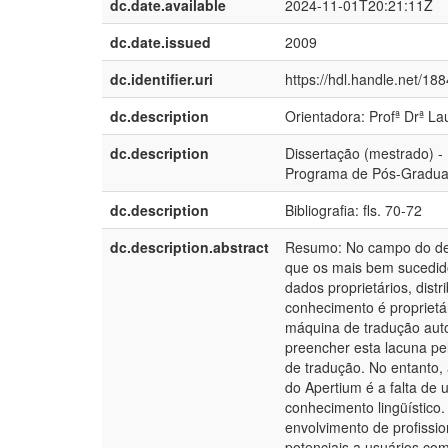
dc.date.available
2024-11-01T20:21:11Z
dc.date.issued
2009
dc.identifier.uri
https://hdl.handle.net/18
dc.description
Orientadora: Profª Drª L
dc.description
Dissertação (mestrado) -
Programa de Pós-Graduaç
dc.description
Bibliografia: fls. 70-72
dc.description.abstract
Resumo: No campo do des
que os mais bem sucedid
dados proprietários, dist
conhecimento é propriet
máquina de tradução auto
preencher esta lacuna p
de tradução. No entanto,
do Apertium é a falta de
conhecimento lingüístico. 
envolvimento de profissi
potenciais a usuários co