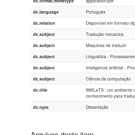
dc.format.mimetype
application/pdf
dc.language
Português
dc.relation
Disponível em formato dig
dc.subject
Tradução mecanica
dc.subject
Maquinas de traduzir
dc.subject
Linguistica - Processame
dc.subject
Inteligencia artificial - 
dc.subject
Ciência da computação
dc.title
WiKLaTS : um ambiente de
conhecimento para tradu
dc.type
Dissertação
Arquivos deste item