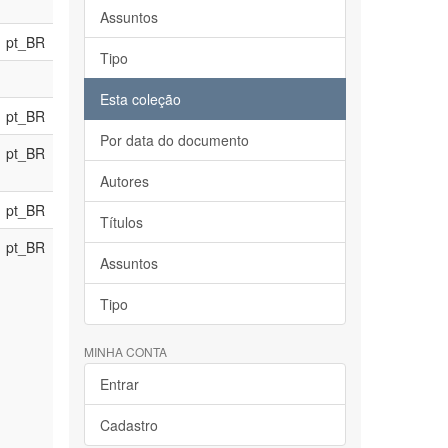
Assuntos
pt_BR
Tipo
Esta coleção
pt_BR
Por data do documento
pt_BR
Autores
pt_BR
Títulos
pt_BR
Assuntos
Tipo
MINHA CONTA
Entrar
Cadastro