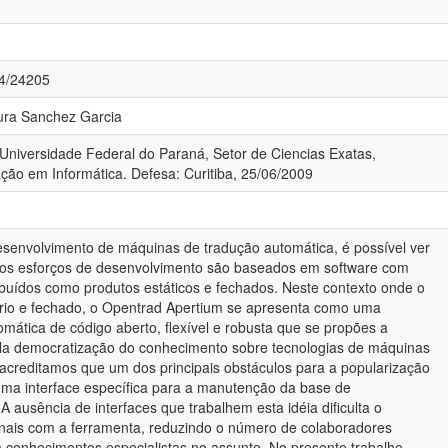
84/24205
aura Sanchez Garcia
 Universidade Federal do Paraná, Setor de Ciencias Exatas,
ão em Informática. Defesa: Curitiba, 25/06/2009
envolvimento de máquinas de tradução automática, é possível ver
os esforços de desenvolvimento são baseados em software com
ribuídos como produtos estáticos e fechados. Neste contexto onde o
ário e fechado, o Opentrad Apertium se apresenta como uma
mática de código aberto, flexível e robusta que se propões a
ela democratização do conhecimento sobre tecnologias de máquinas
 acreditamos que um dos principais obstáculos para a popularização
 uma interface específica para a manutenção da base de
A ausência de interfaces que trabalhem esta idéia dificulta o
onais com a ferramenta, reduzindo o número de colaboradores
m conhecimentos especialistas no assunto. No presente trabalho