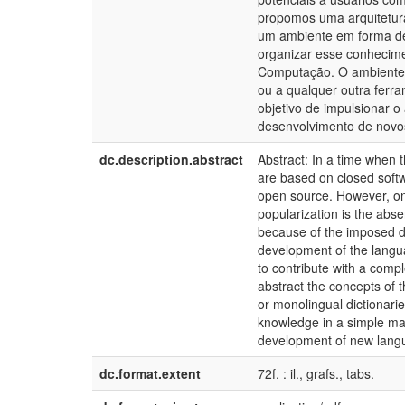
propomos uma arquitetura
um ambiente em forma de 
organizar esse conhecim
Computação. O ambiente 
ou a qualquer outra ferr
objetivo de impulsionar 
desenvolvimento de novo
dc.description.abstract
Abstract: In a time when 
are based on closed soft
open source. However, one
popularization is the abse
because of the imposed dif
development of the langua
to contribute with a compl
abstract the concepts of 
or monolingual dictionaries
knowledge in a simple ma
development of new langu
dc.format.extent
72f. : il., grafs., tabs.