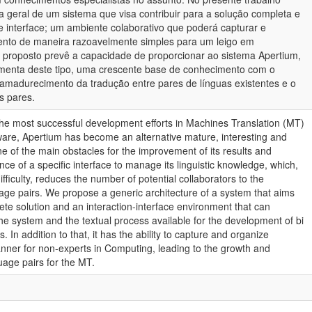
 geral de um sistema que visa contribuir para a solução completa e
interface; um ambiente colaborativo que poderá capturar e
ento de maneira razoavelmente simples para um leigo em
proposto prevê a capacidade de proporcionar ao sistema Apertium,
amenta deste tipo, uma crescente base de conhecimento com o
o amadurecimento da tradução entre pares de línguas existentes e o
s pares.
the most successful development efforts in Machines Translation (MT)
ware, Apertium has become an alternative mature, interesting and
 of the main obstacles for the improvement of its results and
nce of a specific interface to manage its linguistic knowledge, which,
ficulty, reduces the number of potential collaborators to the
ge pairs. We propose a generic architecture of a system that aims
ete solution and an interaction-interface environment that can
the system and the textual process available for the development of bi
. In addition to that, it has the ability to capture and organize
nner for non-experts in Computing, leading to the growth and
age pairs for the MT.