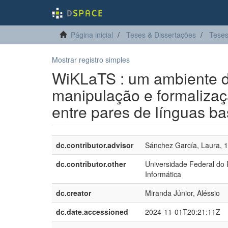
Página inicial
Teses & Dissertações
Teses
Mostrar registro simples
WiKLaTS : um ambiente de
manipulação e formaliza
entre pares de línguas b
dc.contributor.advisor
Sánchez García, Laura, 
dc.contributor.other
Universidade Federal do
Informática
dc.creator
Miranda Júnior, Aléssio
dc.date.accessioned
2024-11-01T20:21:11Z