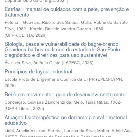
Departamento de Cirurgia
,
2024
)
Estrias : manual de cuidados com a pele, prevenção e
tratamento
Petenati, Geovana Ribeiro dos Santos; Gallo, Rubneide Barreto
Silva, 1982-; Korelo, Raciele Ivandra Guarda, 1980-
(
UFPR/CEFITA
,
2026
)
Biologia, pesca e vulnerabilidade do bagre-branco
Genidens barbus no litoral do estado de São Paulo :
diagnóstico e diretrizes para uso sustentável
Ávila-da-Silva, Antônio Olinto
(
LAPESC
,
2026
)
Princípios de layout industrial
Escola Piloto de Engenharia Química da UFPR
(
EPEQ-UFPR
,
2025
)
Bebê em movimento : guia de desenvolvimento motor
Conceição, Giovana Zanlorenzi da; Mélo, Tainá Ribas, 1982-
(
UFPR Litoral
,
2025
)
Atuação fisioterapêutica no derrame pleural : material
educativo
Liebl, Arcelio Vinicius; Pereira, Larissa da Silva; Motter, Arlete Ana
(
UFPR, Departamento de Prevenção e Reabilitação em