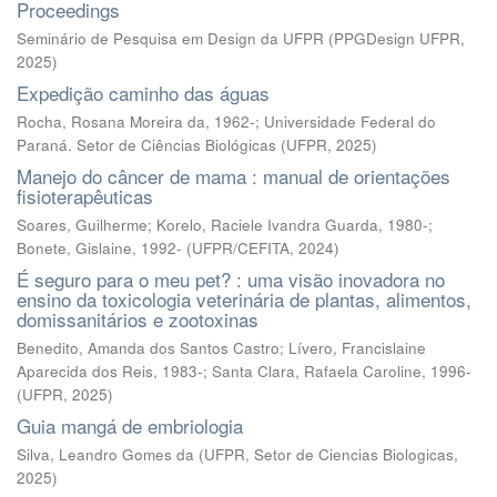
Proceedings
Seminário de Pesquisa em Design da UFPR
(
PPGDesign UFPR
,
2025
)
Expedição caminho das águas
Rocha, Rosana Moreira da, 1962-; Universidade Federal do
Paraná. Setor de Ciências Biológicas
(
UFPR
,
2025
)
Manejo do câncer de mama : manual de orientações
fisioterapêuticas
Soares, Guilherme; Korelo, Raciele Ivandra Guarda, 1980-;
Bonete, Gislaine, 1992-
(
UFPR/CEFITA
,
2024
)
É seguro para o meu pet? : uma visão inovadora no
ensino da toxicologia veterinária de plantas, alimentos,
domissanitários e zootoxinas
Benedito, Amanda dos Santos Castro; Lívero, Francislaine
Aparecida dos Reis, 1983-; Santa Clara, Rafaela Caroline, 1996-
(
UFPR
,
2025
)
Guia mangá de embriologia
Silva, Leandro Gomes da
(
UFPR, Setor de Ciencias Biologicas
,
2025
)