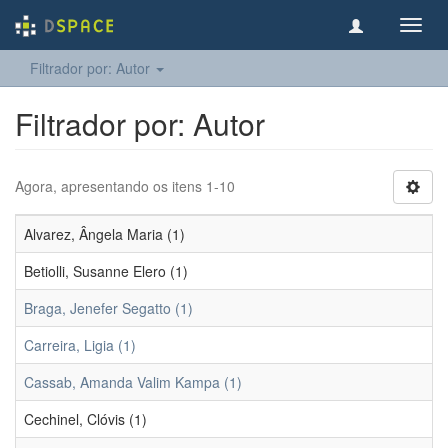
Toggl
navig
Filtrador por: Autor
Filtrador por: Autor
Agora, apresentando os itens 1-10
Alvarez, Ângela Maria (1)
Betiolli, Susanne Elero (1)
Braga, Jenefer Segatto (1)
Carreira, Ligia (1)
Cassab, Amanda Valim Kampa (1)
Cechinel, Clóvis (1)