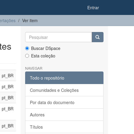
Entrar
ertações
Ver item
tes
Buscar DSpace
Esta coleção
NAVEGAR
pt_BR
Todo o repositório
pt_BR
Comunidades e Coleções
pt_BR
Por data do documento
pt_BR
Autores
pt_BR
Títulos