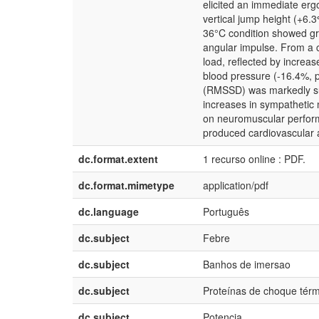
elicited an immediate erg
vertical jump height (+6.
36°C condition showed gr
angular impulse. From a 
load, reflected by increa
blood pressure (-16.4%, 
(RMSSD) was markedly sup
increases in sympathetic 
on neuromuscular perform
produced cardiovascular 
dc.format.extent
1 recurso online : PDF.
dc.format.mimetype
application/pdf
dc.language
Português
dc.subject
Febre
dc.subject
Banhos de imersao
dc.subject
Proteínas de choque térm
dc.subject
Potencia