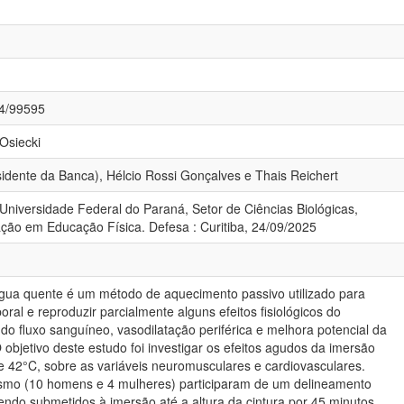
84/99595
 Osiecki
sidente da Banca), Hélcio Rossi Gonçalves e Thais Reichert
Universidade Federal do Paraná, Setor de Ciências Biológicas,
ão em Educação Física. Defesa : Curitiba, 24/09/2025
ua quente é um método de aquecimento passivo utilizado para
oral e reproduzir parcialmente alguns efeitos fisiológicos do
o fluxo sanguíneo, vasodilatação periférica e melhora potencial da
O objetivo deste estudo foi investigar os efeitos agudos da imersão
 42°C, sobre as variáveis neuromusculares e cardiovasculares.
tismo (10 homens e 4 mulheres) participaram de um delineamento
endo submetidos à imersão até a altura da cintura por 45 minutos.