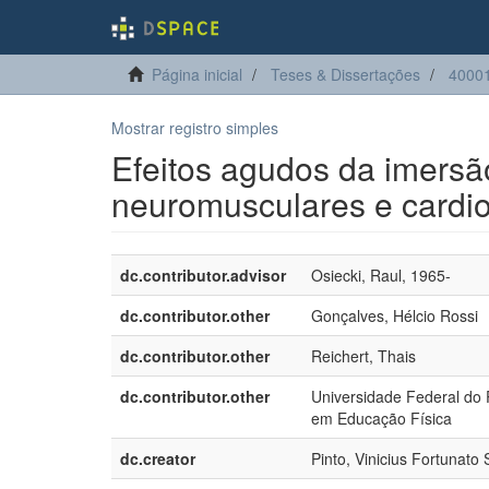
Página inicial
Teses & Dissertações
40001
Mostrar registro simples
Efeitos agudos da imers
neuromusculares e cardio
dc.contributor.advisor
Osiecki, Raul, 1965-
dc.contributor.other
Gonçalves, Hélcio Rossi
dc.contributor.other
Reichert, Thais
dc.contributor.other
Universidade Federal do 
em Educação Física
dc.creator
Pinto, Vinicius Fortunato 