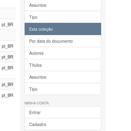
Assuntos
Tipo
pt_BR
Esta coleção
Por data do documento
pt_BR
Autores
pt_BR
Títulos
pt_BR
Assuntos
pt_BR
Tipo
pt_BR
MINHA CONTA
Entrar
Cadastro