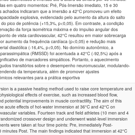
adas em quatro momentos: Pré, Pós-Imersão imediato, 15 e 30
is achados indicaram que a imersão a 42°C promoveu um efeito
apacidade explosiva, evidenciado pelo aumento da altura do salto
e do pico de potência (+15,3%, p<0,05). Em contraste, a condição
rvação da força isométrica máxima e do impulso angular dos
 ponto de vista cardiovascular, 42°C resultou em maior sobrecarga
por aumento da frequência cardíaca (p<0,05) e redução mais
rial diastólica (-16,4%, p<0,05). No domínio autonômico, a
parassimpática (RMSSD) foi acentuada a 42°C (-92,5%) após a
nificativo de marcadores simpáticos. Portanto, o aquecimento
agudos transitórios sobre o desempenho neuromuscular, modulando-
pendendo da temperatura, além de promover ajustes
micos relevantes para a prática esportiva
rsion is a passive heating method used to raise core temperature and
hysiological effects of exercise, such as increased blood flow,
nd potential improvements in muscle contractility. The aim of this
the acute effects of hot-water immersion at 36°C and 42°C on
ascular variables. Fourteen track and field athletes (10 men and 4
 randomized crossover design and underwent waist-level immersion
nts were taken at four time points: Pre, immediately Post-
 minutes Post. The main findings indicated that immersion at 42°C