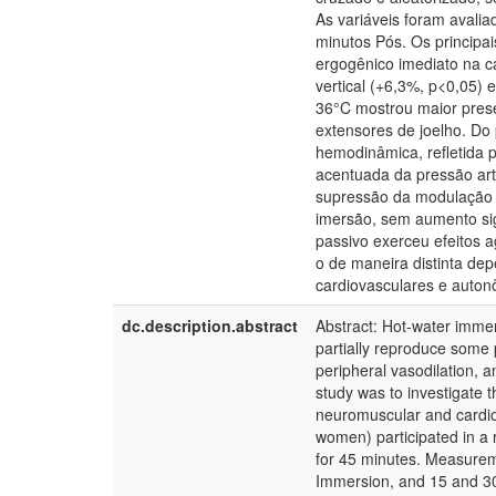
As variáveis foram avali
minutos Pós. Os principa
ergogênico imediato na c
vertical (+6,3%, p<0,05) 
36°C mostrou maior prese
extensores de joelho. Do
hemodinâmica, refletida 
acentuada da pressão arte
supressão da modulação 
imersão, sem aumento sig
passivo exerceu efeitos 
o de maneira distinta de
cardiovasculares e autonô
dc.description.abstract
Abstract: Hot-water imme
partially reproduce some p
peripheral vasodilation, a
study was to investigate 
neuromuscular and cardiov
women) participated in a
for 45 minutes. Measureme
Immersion, and 15 and 30