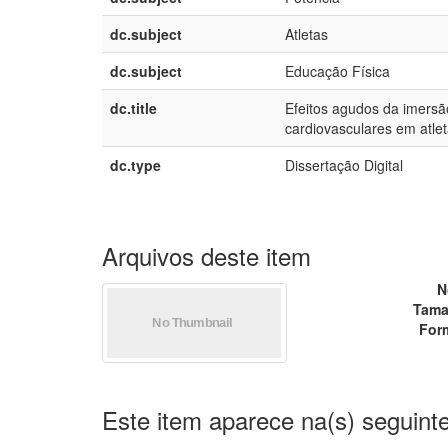
dc.subject
Atletas
dc.subject
Educação Física
dc.title
Efeitos agudos da imers
cardiovasculares em atle
dc.type
Dissertação Digital
Arquivos deste item
N
Tama
For
Este item aparece na(s) seguinte