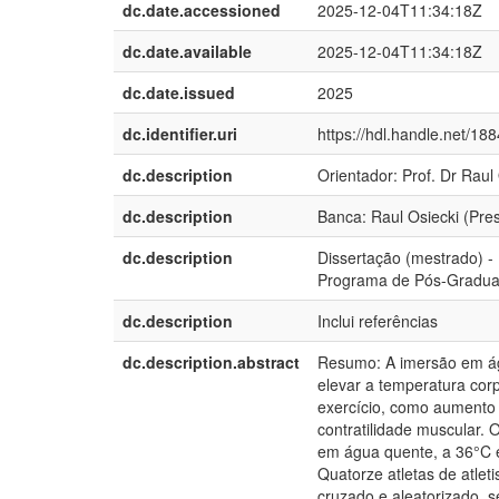
dc.date.accessioned
2025-12-04T11:34:18Z
dc.date.available
2025-12-04T11:34:18Z
dc.date.issued
2025
dc.identifier.uri
https://hdl.handle.net/18
dc.description
Orientador: Prof. Dr Raul
dc.description
Banca: Raul Osiecki (Pre
dc.description
Dissertação (mestrado) - 
Programa de Pós-Graduaç
dc.description
Inclui referências
dc.description.abstract
Resumo: A imersão em ág
elevar a temperatura corp
exercício, como aumento d
contratilidade muscular. 
em água quente, a 36°C e
Quatorze atletas de atle
cruzado e aleatorizado, s