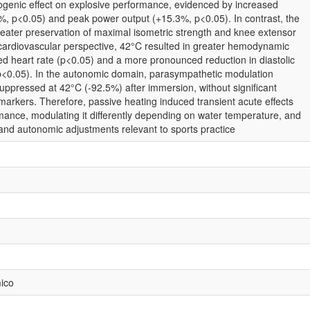
ogenic effect on explosive performance, evidenced by increased
3%, p<0.05) and peak power output (+15.3%, p<0.05). In contrast, the
eater preservation of maximal isometric strength and knee extensor
cardiovascular perspective, 42°C resulted in greater hemodynamic
sed heart rate (p<0.05) and a more pronounced reduction in diastolic
p<0.05). In the autonomic domain, parasympathetic modulation
pressed at 42°C (-92.5%) after immersion, without significant
markers. Therefore, passive heating induced transient acute effects
ance, modulating it differently depending on water temperature, and
and autonomic adjustments relevant to sports practice
ico